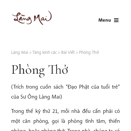
Skip
to
Menu
content
LÀNG MAI
Thích Nhất Hạnh
Làng Mai
>
Tàng kinh các
>
Bài Viết
>
Phòng Thở
Phòng Thở
(Trích trong cuốn sách “Đạo Phật của tuổi trẻ”
của Sư Ông Làng Mai)
Trong thế kỷ thứ 21, mỗi nhà đều cần phải có
một căn phòng, gọi là phòng tĩnh tâm, thiền
phòng, hoặc phòng thở. Trong nhà, chúng ta có