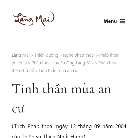
Skip
to
Menu
content
LÀNG MAI
Thích Nhất Hạnh
Làng Mai
>
Thiền đường
>
Nghe pháp thoại
>
Pháp thoại
phiên tả
>
Pháp thoại của Sư Ông Làng Mai
>
Pháp thoại
theo chủ đề
>
Tinh thần mùa an cư
Tinh thần mùa an
cư
(Trích Pháp thoại ngày 12 tháng 09 năm 2004
của Thiền sư Thích Nhất Hạnh)