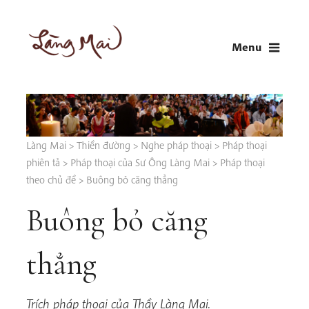
Skip
to
Menu
content
LÀNG MAI
Thích Nhất Hạnh
Làng Mai
>
Thiền đường
>
Nghe pháp thoại
>
Pháp thoại
phiên tả
>
Pháp thoại của Sư Ông Làng Mai
>
Pháp thoại
theo chủ đề
>
Buông bỏ căng thẳng
Buông bỏ căng
thẳng
Trích pháp thoại của Thầy Làng Mai.