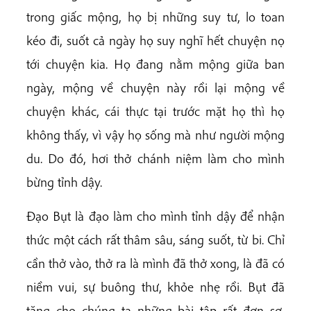
trong giấc mộng, họ bị những suy tư, lo toan
kéo đi, suốt cả ngày họ suy nghĩ hết chuyện nọ
tới chuyện kia. Họ đang nằm mộng giữa ban
ngày, mộng về chuyện này rồi lại mộng về
chuyện khác, cái thực tại trước mặt họ thì họ
không thấy, vì vậy họ sống mà như người mộng
du. Do đó, hơi thở chánh niệm làm cho mình
bừng tỉnh dậy.
Đạo Bụt là đạo làm cho mình tỉnh dậy để nhận
thức một cách rất thâm sâu, sáng suốt, từ bi. Chỉ
cần thở vào, thở ra là mình đã thở xong, là đã có
niềm vui, sự buông thư, khỏe nhẹ rồi. Bụt đã
tặng cho chúng ta những bài tập rất đơn sơ,