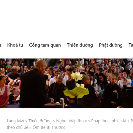
h
Khoá tu
Cổng tam quan
Thiền đường
Phật đường
Tà
Làng Mai
>
Thiền đường
>
Nghe pháp thoại
>
Pháp thoại phiên tả
>
P
theo chủ đề
>
Ôm Bé Bị Thương