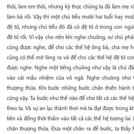
thôi, làm em thôi, nhưng kỳ thực chúng ta đã làm mẹ rồ
làm bà rồi. Vậy thì một chú tiểu mười hai tuổi hay mư
đệ tử, nhưng chú tiểu đó đã có đệ tử ở trong con ngư
đệ tử rồi. Vì vậy cho nên khi nghe chuông, sư chú phả
cùng được nghe, để cho các thế hệ ông bà, cha mẹ h
cũng có thể mở lòng ra và để cho các thế hệ đệ tử co
được nghe. Nghe một tiếng chuông như vậy là chú đã
vào cái mầu nhiệm của vô ngã. Nghe chuông như v
thượng thừa. Khi bước những bước chân thiền hành 
cũng vậy. Ta bước như thế nào để cho tất cả các thế h
theo ta. Và sự an lạc thảnh thơi mà ta đạt được trong k
tiên và đồng thời thấm vào tất cả các thế hệ tương la
chân thượng thừa. Đưa một chân ra để bước, ta thấy 