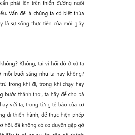
cần phải lên trên thiền đường ngồi
ều. Vấn đề là chúng ta có biết thừa
y là sự sống thực tiễn của mỗi giây
không? Không, tại vì hồi đó ở xứ ta
ộ mỗi buổi sáng như ta hay không?
rú trong khi đi, trong khi chạy hay
ng bước thảnh thơi, ta hãy để cho bà
hạy với ta, trong từng tế bào của cơ
ùng đi thiền hành, để thực hiện phép
 cơ hội, đã không có cơ duyên gặp gỡ
iờ đây ta có cơ duyên gặp gỡ chánh