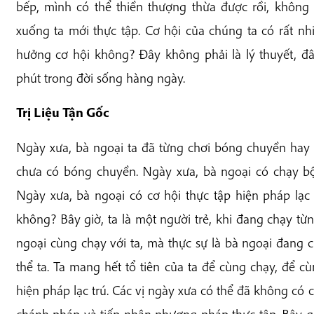
bếp, mình có thể thiền thượng thừa được rồi, không 
xuống ta mới thực tập. Cơ hội của chúng ta có rất nhi
hưởng cơ hội không? Đây không phải là lý thuyết, đâ
phút trong đời sống hàng ngày.
Trị Liệu Tận Gốc
Ngày xưa, bà ngoại ta đã từng chơi bóng chuyền hay 
chưa có bóng chuyền. Ngày xưa, bà ngoại có chạy b
Ngày xưa, bà ngoại có cơ hội thực tập hiện pháp lạc t
không? Bây giờ, ta là một người trẻ, khi đang chạy từ
ngoại cùng chạy với ta, mà thực sự là bà ngoại đang c
thể ta. Ta mang hết tổ tiên của ta để cùng chạy, để c
hiện pháp lạc trú. Các vị ngày xưa có thể đã không có
chánh pháp và tiếp nhận phương pháp thực tập. Bây g