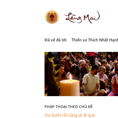
Skip
to
content
LÀNG MAI
Thích Nhất Hạnh
Đã về đã tới
Thiền sư Thích Nhất Hạn
PHÁP THOẠI THEO CHỦ ĐỀ
Vui buồn rồi cũng sẽ đi qua