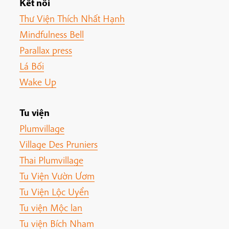
Kết nối
Thư Viện Thích Nhất Hạnh
Mindfulness Bell
Parallax press
Lá Bối
Wake Up
Tu viện
Plumvillage
Village Des Pruniers
Thai Plumvillage
Tu Viện Vườn Ươm
Tu Viện Lộc Uyển
Tu viện Mộc lan
Tu viện Bích Nham