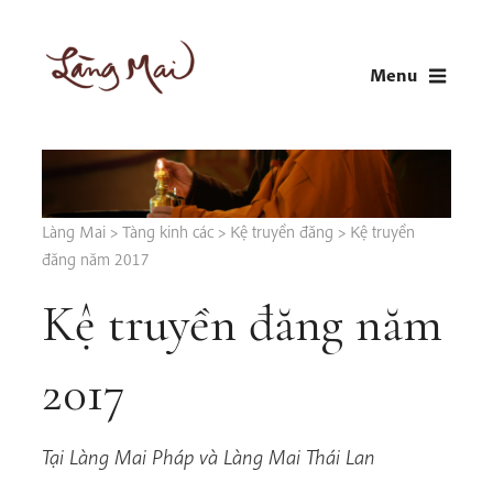
Skip
to
Menu
content
LÀNG MAI
Thích Nhất Hạnh
Làng Mai
>
Tàng kinh các
>
Kệ truyền đăng
>
Kệ truyền
đăng năm 2017
Kệ truyền đăng năm
2017
Tại Làng Mai Pháp và Làng Mai Thái Lan