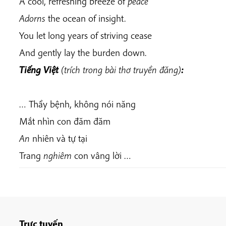
A cool, refreshing breeze of
peace
Adorns
the ocean of insight.
You let long years of striving cease
And gently lay the burden down.
Tiếng Việt
(trích trong bài thơ truyền đăng)
:
… Thầy bệnh, không nói năng
Mắt nhìn con đăm đăm
An
nhiên và tự tại
Trang
nghiêm
con vâng lời …
Trực tuyến