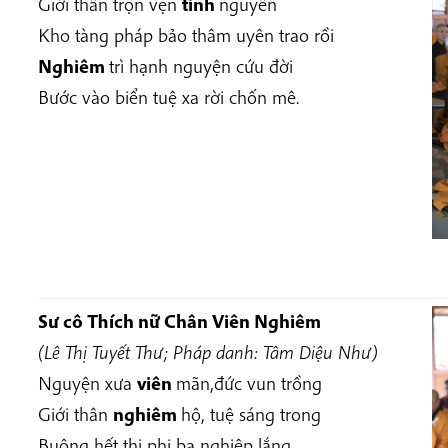
Giới thân trọn vẹn
tinh
nguyên
Kho tàng pháp bảo thâm uyên trao rồi
Nghiêm
trì hạnh nguyện cứu đời
Bước vào biển tuệ xa rời chốn mê.
Sư cô Thích nữ
Chân Viên Nghiêm
(Lê Thị Tuyết Thư; Pháp danh: Tâm Diệu Như)
Nguyện xưa
viên
mãn,đức vun trồng
Giới thân
nghiêm
hộ, tuệ sáng trong
Buông hết thị phi ba nghiệp lắng