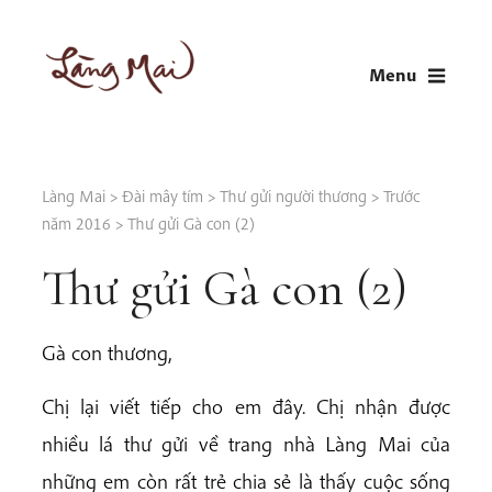
Skip
to
Menu
content
LÀNG MAI
Thích Nhất Hạnh
Làng Mai
>
Đài mây tím
>
Thư gửi người thương
>
Trước
năm 2016
>
Thư gửi Gà con (2)
Thư gửi Gà con (2)
Gà con thương,
Chị lại viết tiếp cho em đây. Chị nhận được
nhiều lá thư gửi về trang nhà Làng Mai của
những em còn rất trẻ chia sẻ là thấy cuộc sống