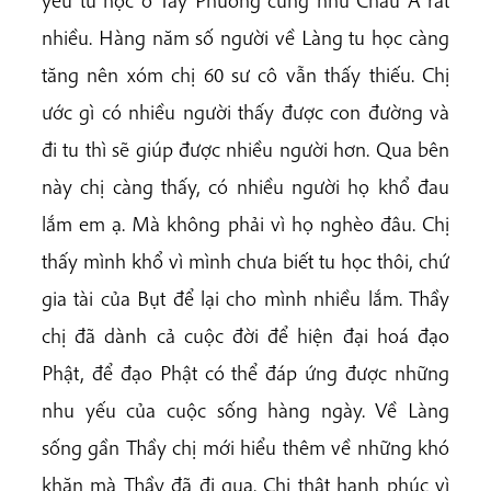
yếu tu học ở Tây Phương cũng như Châu Á rất
nhiều. Hàng năm số người về Làng tu học càng
tăng nên xóm chị 60 sư cô vẫn thấy thiếu. Chị
ước gì có nhiều người thấy được con đường và
đi tu thì sẽ giúp được nhiều người hơn. Qua bên
này chị càng thấy, có nhiều người họ khổ đau
lắm em ạ. Mà không phải vì họ nghèo đâu. Chị
thấy mình khổ vì mình chưa biết tu học thôi, chứ
gia tài của Bụt để lại cho mình nhiều lắm. Thầy
chị đã dành cả cuộc đời để hiện đại hoá đạo
Phật, để đạo Phật có thể đáp ứng được những
nhu yếu của cuộc sống hàng ngày. Về Làng
sống gần Thầy chị mới hiểu thêm về những khó
khăn mà Thầy đã đi qua. Chị thật hạnh phúc vì