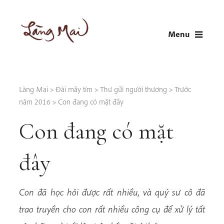
Skip
to
Menu
content
LÀNG MAI
Thích Nhất Hạnh
Làng Mai
>
Đài mây tím
>
Thư gửi người thương
>
Trước
năm 2016
>
Con đang có mặt đây
Con đang có mặt
đây
Con đã học hỏi được rất nhiều, và quý sư cô đã
trao truyền cho con rất nhiều công cụ để xử lý tất