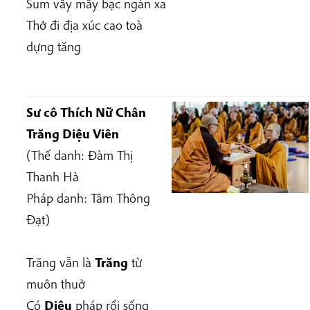
Sum vầy mây bạc ngàn xa
Thở đi địa xúc cao toà
dựng tăng
Sư cô Thích Nữ Chân
Trăng Diệu Viên
(Thế danh:
Đàm Thị
Thanh Hà
Pháp danh:
Tâm Thông
Đạt
)
Trăng vẫn là
Trăng
từ
muôn thuở
Có
Diệu
pháp rồi sống