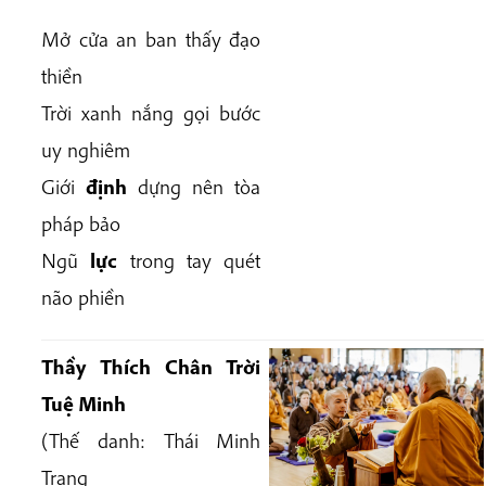
Mở cửa an ban thấy đạo
thiền
Trời xanh nắng gọi bước
uy nghiêm
Giới
định
dựng nên tòa
pháp bảo
Ngũ
lực
trong tay quét
não phiền
Thầy Thích Chân Trời
Tuệ Minh
(Thế danh:
Thái Minh
Trạng