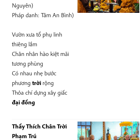
Nguyên)
Pháp danh:
Tâm An Bình)
Vườn xưa
t
ổ phụ
linh
thiêng
lắm
Chân
nhân hào kiệt
mãi
tương phùng
Có nhau
nhẹ
bước
p
hương
t
rời
r
ộng
Thỏa chí dựng xây giấc
đại đồng
Thầy Thích Chân Trời
Phạm Trú