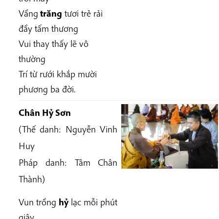
Vầng
trăng
tươi trẻ rải
đầy tấm thương
Vui thay thấy lẽ vô
thường
Trí từ rưới khắp mười
phương ba đời.
Chân Hỷ Sơn
(Thế danh: Nguyễn Vinh
Huy
Pháp danh: Tâm Chân
Thành)
Vun trồng
hỷ
lạc mỗi phút
giây