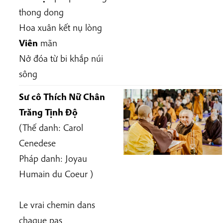
thong dong
Hoa xuân kết nụ lòng
Viên
mãn
Nở đóa từ bi khắp núi
sông
Sư cô Thích Nữ Chân
Trăng Tịnh Độ
(Thế danh:
Carol
Cenedese
Pháp danh:
Joyau
Humain du Coeur
)
Le vrai chemin dans
chaque pas