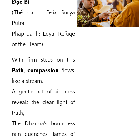
Đạo Bi
(Thế danh:
Felix Surya
Putra
Pháp danh:
Loyal Refuge
of the Heart
)
With firm steps on this
Path
,
compassion
flows
like a stream,
A gentle act of kindness
reveals the clear light of
truth,
The Dharma’s boundless
rain quenches flames of