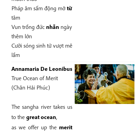
Pháp âm sấm động mở
từ
tâm
Vun trồng đức
nhẫn
ngày
thêm lớn
Cưỡi sóng sinh tử vượt mê
lầm
Annamaria De Leonibus
True Ocean of Merit
(Chân Hải Phúc)
The sangha river takes us
to the
great ocean
,
as we offer up the
merit