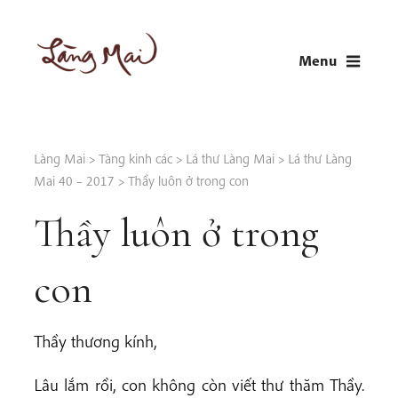
Skip
to
Menu
content
LÀNG MAI
Thích Nhất Hạnh
Làng Mai
>
Tàng kinh các
>
Lá thư Làng Mai
>
Lá thư Làng
Mai 40 – 2017
>
Thầy luôn ở trong con
Thầy luôn ở trong
con
Thầy thương kính,
Lâu lắm rồi, con không còn viết thư thăm Thầy.