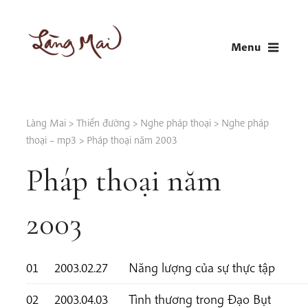
Skip
to
Menu
content
LÀNG MAI
Thích Nhất Hạnh
Làng Mai
>
Thiền đường
>
Nghe pháp thoại
>
Nghe pháp
thoại – mp3
>
Pháp thoại năm 2003
Pháp thoại năm
2003
01
2003.02.27
Năng lượng của sự thực tập
02
2003.04.03
Tình thương trong Đạo Bụt