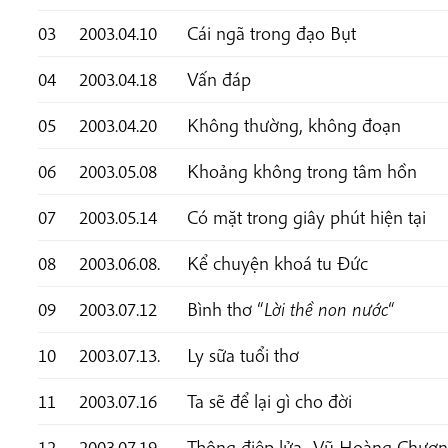
03
2003.04.10
Cái ngã trong đạo Bụt
04
2003.04.18
Vấn đáp
05
2003.04.20
Không thường, không đoạn
06
2003.05.08
Khoảng không trong tâm hồn
07
2003.05.14
Có mặt trong giây phút hiện tại
08
2003.06.08.
Kể chuyện khoá tu Đức
09
2003.07.12
Bình thơ “
Lời thề non nước
“
10
2003.07.13.
Ly sữa tuổi thơ
11
2003.07.16
Ta sẽ để lại gì cho đời
12
2003.07.19
Thông điệp lửa_Vũ Hoàng Chươ