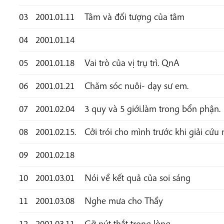
03
2001.01.11
Tâm và đối tượng của tâm
04
2001.01.14
05
2001.01.18
Vai trò của vị trụ trì. QnA
06
2001.01.21
Chăm sóc nuôi- dạy sư em.
07
2001.02.04
3 quy và 5 giới.làm trong bổn phận.
08
2001.02.15.
Cởi trói cho mình trước khi giải cứu
09
2001.02.18
10
2001.03.01
Nói về kết quả của soi sáng
11
2001.03.08
Nghe mưa cho Thầy
12
2001.03.11
Gỡ nút thắt trong lòng