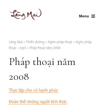
Skip
to
Menu
content
LÀNG MAI
Thích Nhất Hạnh
Làng Mai
>
Thiền đường
>
Nghe pháp thoại
>
Nghe pháp
thoại – mp3
>
Pháp thoại năm 2008
Pháp thoại năm
2008
Thực tập cho có hạnh phúc
Đoàn thể những người tỉnh thức