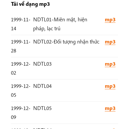
Tải về dạng mp3
1999-11-
NDTL01-Miên mật, hiện
mp3
14
pháp, lạc trú
1999-11-
NDTL02-Đối tượng nhận thức
mp3
28
1999-12-
NDTL03
mp3
02
1999-12-
NDTL04
mp3
05
1999-12-
NDTL05
mp3
09