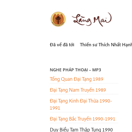
Skip
to
content
LÀNG MAI
Thích Nhất Hạnh
Đã về đã tới
Thiền sư Thích Nhất Hạn
NGHE PHÁP THOẠI – MP3
Tổng Quan Đại Tạng 1989
Đại Tạng Nam Truyền 1989
Đại Tạng Kinh Đại Thừa 1990-
1991
Đại Tạng Bắc Truyền 1990-1991
Duy Biểu Tam Thập Tụng 1990