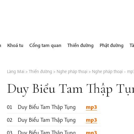
h
Khoá tu
Cổng tam quan
Thiền đường
Phật đường
Tà
Làng Mai
>
Thiền đường
>
Nghe pháp thoại
>
Nghe pháp thoại – mp
Duy Biểu Tam Thập Tụ
01
Duy Biểu Tam Thập Tụng
mp3
02
Duy Biểu Tam Thập Tụng
mp3
03
Duy Biểu Tam Thập Tụng
mp3