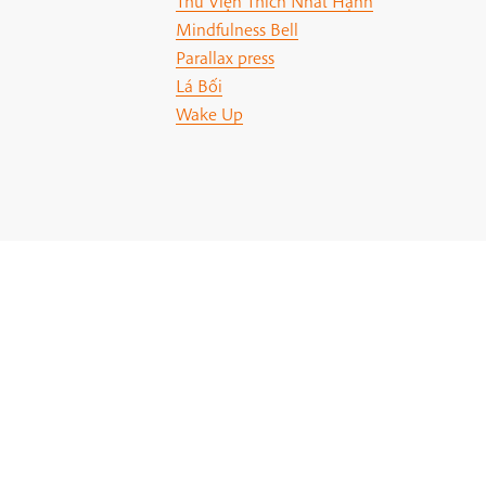
Thư Viện Thích Nhất Hạnh
Mindfulness Bell
Parallax press
Lá Bối
Wake Up