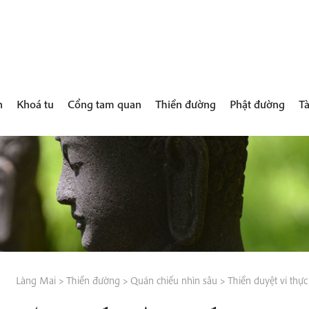
h
Khoá tu
Cổng tam quan
Thiền đường
Phật đường
Tà
Làng Mai
>
Thiền đường
>
Quán chiếu nhìn sâu
>
Thiền duyệt vi thực