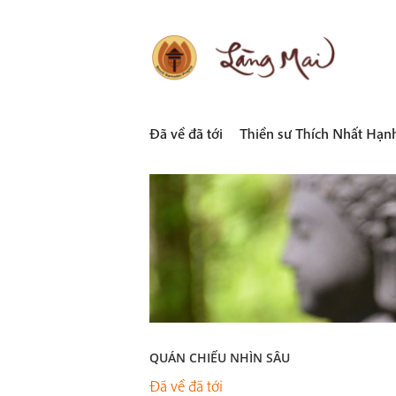
Skip
to
content
LÀNG MAI
Thích Nhất Hạnh
Đã về đã tới
Thiền sư Thích Nhất Hạn
QUÁN CHIẾU NHÌN SÂU
Đã về đã tới