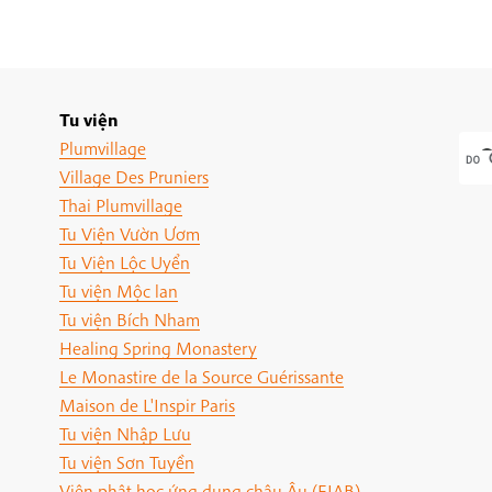
Tu viện
Plumvillage
Village Des Pruniers
Thai Plumvillage
Tu Viện Vườn Ươm
Tu Viện Lộc Uyển
Tu viện Mộc lan
Tu viện Bích Nham
Healing Spring Monastery
Le Monastire de la Source Guérissante
Maison de L'Inspir Paris
Tu viện Nhập Lưu
Tu viện Sơn Tuyền
Viện phật học ứng dụng châu Âu (EIAB)