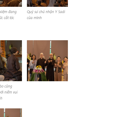
Niệm đang
Quý sư chú nhận Y Sadi
c cắt tóc
của mình
ào cũng
ới niềm vui
nh