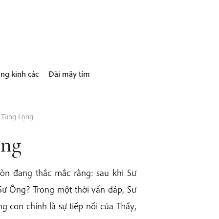
ng kinh các
Đài mây tím
y Tùng Lọng
ọng
còn đang thắc mắc rằng: sau khi Sư
a Sư Ông? Trong một thời vấn đáp, Sư
ng con chính là sự tiếp nối của Thầy
,