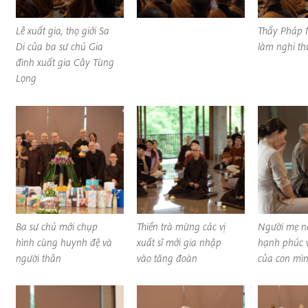
Lễ xuất gia, thọ giới Sa
Thầy Pháp 
Di của ba sư chú Gia
làm nghi thứ
đình xuất gia Cây Tùng
Lọng
Ba sư chú mới chụp
Thiền trà mừng các vị
Người mẹ n
hình cùng huynh đệ và
xuất sĩ mới gia nhập
hạnh phúc v
người thân
vào tăng đoàn
của con mì