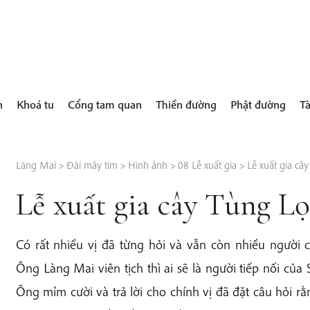
h
Khoá tu
Cổng tam quan
Thiền đường
Phật đường
Tà
Làng Mai
>
Đài mây tím
>
Hình ảnh
>
08 Lễ xuất gia
>
Lễ xuất gia câ
Lễ xuất gia cây Tùng L
Có rất nhiều vị đã từng hỏi và vẫn còn nhiều người 
Ông Làng Mai viên tịch thì ai sẽ là người tiếp nối củ
Ông mỉm cười và trả lời cho chính vị đã đặt câu hỏi rằ