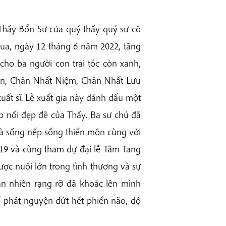
hầy Bổn Sư của quý thầy quý sư cô
qua
,
ngày 12 tháng 6 năm 2022, tăng
cho ba người con trai tóc còn xanh,
yện, Chân Nhất Niệm, Chân Nhất Lưu
uất sĩ. Lễ xuất gia này đánh dấu một
ếp nối đẹp đẽ
của Thầy
.
Ba sư chú đã
 và sống nếp sống thiền môn cùng với
 19 và cùng tham dự đại lễ Tâm Tang
ợc nuôi lớn trong tình thương và sự
an nhiên rạng rỡ đã khoác lên mình
để phát nguyện dứt hết phiền não, độ