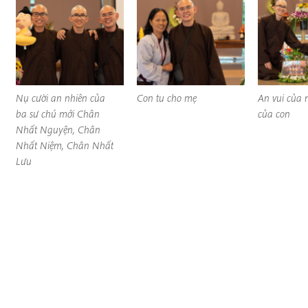
Nụ cười an nhiên của
Con tu cho mẹ
An vui của m
ba sư chú mới Chân
của con
Nhất Nguyện, Chân
Nhất Niệm, Chân Nhất
Lưu