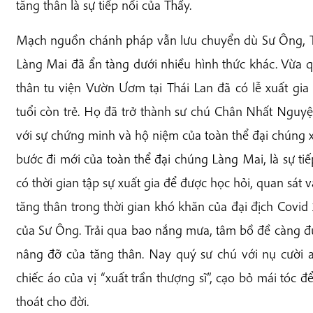
tăng thân
là sự tiếp nối của Thầy.
Mạch nguồn chánh pháp vẫn lưu chuyển dù Sư Ông, T
Làng Mai đã ẩn tàng dưới nhiều hình thức khác. Vừa 
thân tu viện Vườn Ươm tại Thái Lan đã có lễ xuất gia 
tuổi còn trẻ. Họ đã trở thành sư chú Chân Nhất Ngu
với sự chứng minh và hộ niệm của toàn thể đại chúng x
bước đi
mới
của toàn thể đại chúng Làng Mai, là sự ti
có thời gian tập sự xuất gia để được học hỏi, quan sát
tăng thân trong thời gian khó khăn của đại địch Covid
của Sư Ông. Trải qua bao nắng mưa, tâm bồ đề càng đư
nâng đỡ của tăng thân. Nay quý sư chú với nụ cười 
chiếc áo của vị “xuất trần thượng sĩ”, cạo bỏ mái tóc 
thoát cho đời.