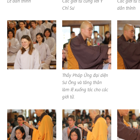
Lễ dẫn thỉnh
Các giới tử cùng với Y
Các giới tử
Chỉ Sư
dẫn thỉnh
Thầy Pháp Ứng đại diện
Sư Ông và tăng thân
làm lễ xuống tóc cho các
giới tử.