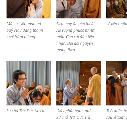
Mái tóc vốn màu gỗ
Đep thay áo giải thoát.
Lễ tiếp nhậ
quý Nay dâng thành
Áo ruộng phước nhiệm
khói trầm hương…
mầu. Con cúi đầu tiếp
nhận. Đời đời nguyện
mang theo
Sư chú Trời Đức Khiêm
Giây phút hạnh phúc –
Thời khắc 
Sư chú Trời Đức Trú
sau lễ xuất 