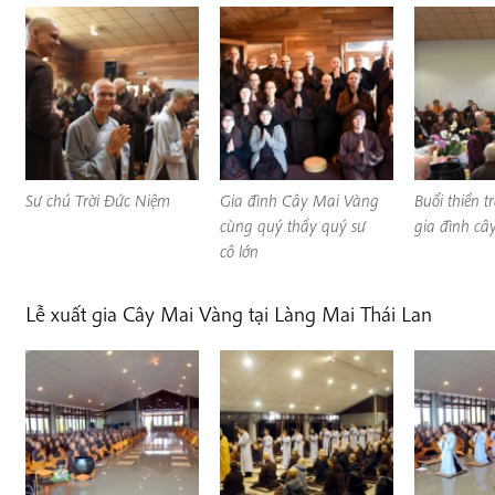
Sư chú Trời Đức Niệm
Gia đình Cây Mai Vàng
Buổi thiền t
cùng quý thầy quý sư
gia đình câ
cô lớn
Lễ xuất gia Cây Mai Vàng tại Làng Mai Thái Lan