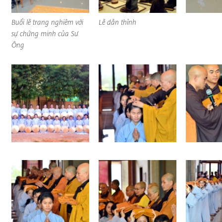
Buổi lễ trang nghiêm với
Lễ dẫn thỉnh
sự chứng minh của Sư
Ông