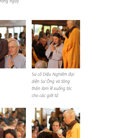
 trong ngày
Sư cô Diệu Nghiêm đại
diện Sư Ông và tăng
thân làm lễ xuống tóc
cho các giới tử