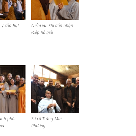
n y của Bụt
Niềm vui khi đón nhận
Điệp hộ giới
hạnh phúc
Sư cô Trăng Mai
gia
Phương