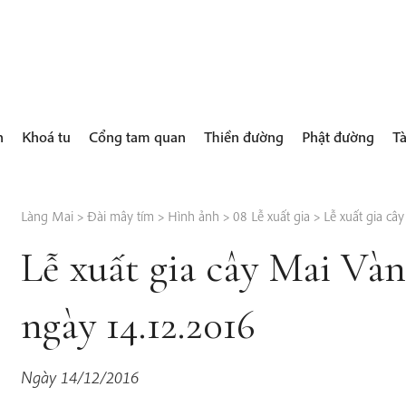
h
Khoá tu
Cổng tam quan
Thiền đường
Phật đường
Tà
Làng Mai
>
Đài mây tím
>
Hình ảnh
>
08 Lễ xuất gia
>
Lễ xuất gia câ
Lễ xuất gia cây Mai Và
ngày 14.12.2016
Ngày 14/12/2016