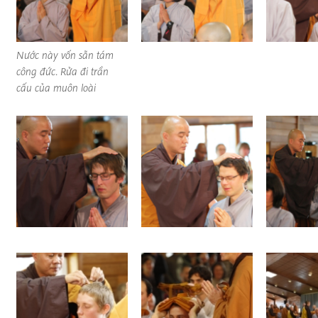
Nước này vốn sẵn tám
công đức. Rửa đi trần
cấu của muôn loài