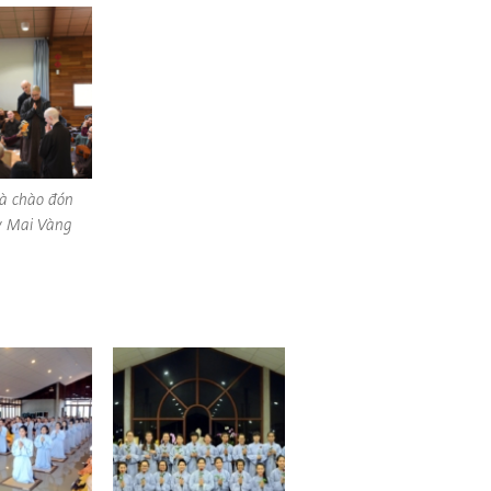
rà chào đón
y Mai Vàng