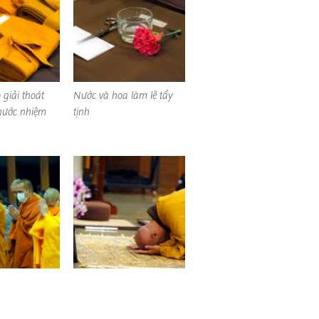
 giải thoát
Nước và hoa làm lễ tẩy
hước nhiệm
tịnh