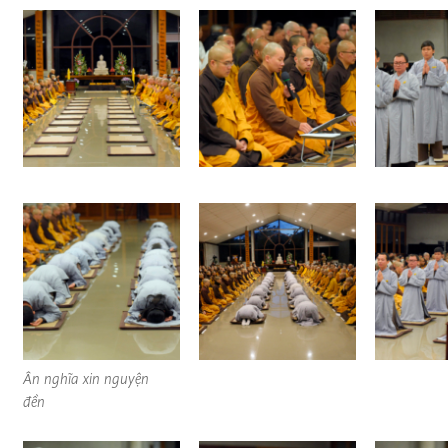
Ân nghĩa xin nguyện
đền