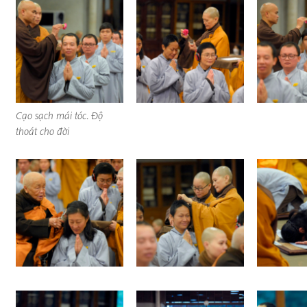
Cạo sạch mái tóc. Độ
thoát cho đời