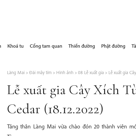
h
Khoá tu
Cổng tam quan
Thiền đường
Phật đường
Tà
Làng Mai
>
Đài mây tím
>
Hình ảnh
>
08 Lễ xuất gia
>
Lễ xuất gia Câ
Lễ xuất gia Cây Xích T
Cedar (18.12.2022)
Tăng thân Làng Mai vừa chào đón 20 thành viên mới,