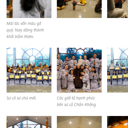
Mái tóc vốn màu gỗ
quý. Nay dâng thành
khối trầm thơm.
Sư cô sư chú mới.
Các giới tử hạnh phúc
bên sư cô Chân Không