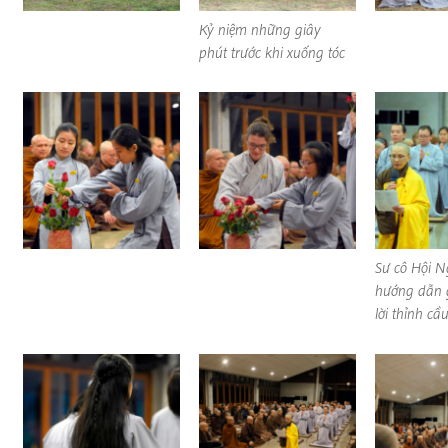
Kỷ niệm những giây
phút trước khi xuống tóc
Sư cô Hội 
hướng dẫn g
lời thỉnh cầ