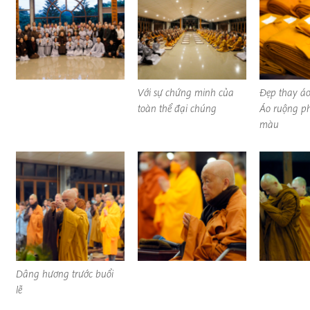
Với sự chứng minh của
Đẹp thay áo
toàn thể đại chúng
Áo ruộng p
màu
Dâng hương trước buổi
lễ