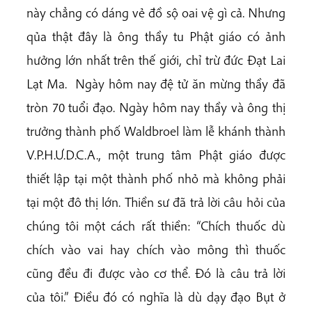
này chẳng có dáng vẻ đồ sộ oai vệ gì cả. Nhưng
qủa thật đây là ông thầy tu Phật giáo có ảnh
hưởng lớn nhất trên thế giới, chỉ trừ đức Đạt Lai
Lạt Ma. Ngày hôm nay đệ tử ăn mừng thầy đã
tròn 70 tuổi đạo. Ngày hôm nay thầy và ông thị
trưởng thành phố Waldbroel làm lễ khánh thành
V.P.H.Ư.D.C.A., một trung tâm Phật giáo được
thiết lập tại một thành phố nhỏ mà không phải
tại một đô thị lớn. Thiền sư đã trả lời câu hỏi của
chúng tôi một cách rất thiền: “Chích thuốc dù
chích vào vai hay chích vào mông thì thuốc
cũng đều đi được vào cơ thể. Đó là câu trả lời
của tôi.” Điều đó có nghĩa là dù dạy đạo Bụt ở