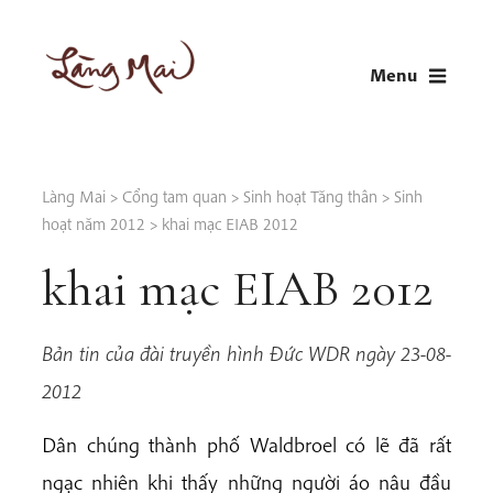
Skip
to
Menu
content
LÀNG MAI
Thích Nhất Hạnh
Làng Mai
>
Cổng tam quan
>
Sinh hoạt Tăng thân
>
Sinh
hoạt năm 2012
>
khai mạc EIAB 2012
khai mạc EIAB 2012
Bản tin của đài truyền hình Đức WDR ngày 23-08-
2012
Dân chúng thành phố Waldbroel có lẽ đã rất
ngạc nhiên khi thấy những người áo nâu đầu