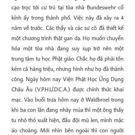
cạo trọc tới cư trú tại tòa nhà Bundeswehr cổ
kính ấy trong thành phố. Việc này đã xảy ra 4
năm về trước. Các thầy và các sư cô đã thiết kế
một chương trình thật gan dạ. Họ muốn chuyển
hóa một tòa nhà đang suy sụp trở nên một
trung tâm tu học Phật giáo. Chắc họ đã phải tốn
kém cả hàng triệu, nhưng hình như họ đã thành
công. Ngày hôm nay Viện Phật Học Ứng Dụng
Châu Âu (V.P.H.Ư.D.C.A.) được chính thức khai
mạc. Vào buổi trưa hôm nay ở Waldbroel trong
khi ba con lân đang nhảy múa thì một ông thầy
tu nhỏ thó xuất hiện, đầu đội mũ len, mình mặc
áo choàng. Mới nhìn bên ngoài thì con người