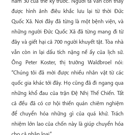
năm 30 của thế kỷ trước. Người ta vẫn còn thấy
được hình ảnh điêu khắc lưu lại từ thời Đức
Quốc Xã. Nơi đây đã từng là một bệnh viện, và
những người Đức Quốc Xã đã từng mang đi từ
đây và giết hại cả 700 người khuyết tật. Tòa nhà
vẫn còn in lại dấu tích nặng nề ấy của lịch sử.
Ông Peter Koster, thị trưởng Waldbroel nói:
“Chúng tôi đã mời được nhiều nhân vật từ các
quốc gia khác tới đây. Họ cũng đã đi ngang qua
những khổ đau của trận Đệ Nhị Thế Chiến. Tất
cả đều đã có cơ hội thiền quán chiêm nghiệm
để chuyển hóa những gì của quá khứ. Trách
nhiệm lớn lao của chốn này là giúp chuyển hóa
cho cả nhân loại.”