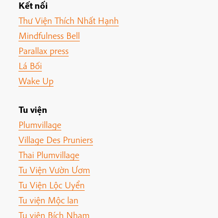
Kết nối
Thư Viện Thích Nhất Hạnh
Mindfulness Bell
Parallax press
Lá Bối
Wake Up
Tu viện
Plumvillage
Village Des Pruniers
Thai Plumvillage
Tu Viện Vườn Ươm
Tu Viện Lộc Uyển
Tu viện Mộc lan
Tu viện Bích Nham