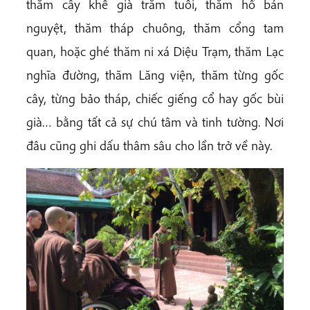
thăm cây khế già trăm tuổi, thăm hồ bán
nguyệt, thăm tháp chuông, thăm cổng tam
quan, hoặc ghé thăm ni xá Diệu Trạm, thăm Lạc
nghĩa đường, thăm Lăng viện, thăm từng gốc
cây, từng bảo tháp, chiếc giếng cổ hay gốc bùi
già… bằng tất cả sự chú tâm và tinh tường. Nơi
đâu cũng ghi dấu thâm sâu cho lần trở về này.