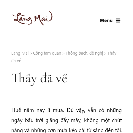
Skip
to
Menu
content
LÀNG MAI
Thích Nhất Hạnh
Làng Mai
>
Cổng tam quan
>
Thông bạch, đề nghị
>
Thầy
đã về
Thầy đã về
Huế năm nay ít mưa. Dù vậy, vẫn có những
ngày bầu trời giăng đầy mây, không một chút
nắng và những cơn mưa kéo dài từ sáng đến tối.