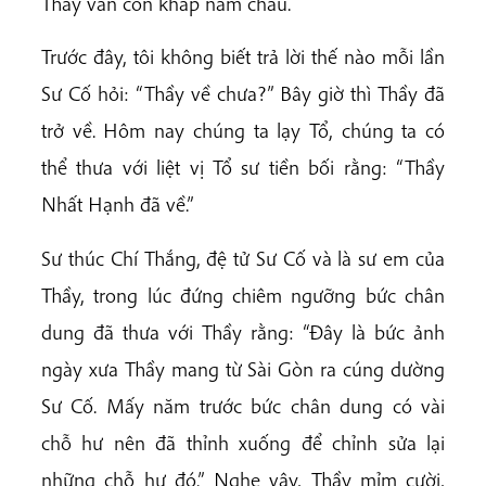
Thầy vẫn còn khắp năm châu.
Trước đây, tôi không biết trả lời thế nào mỗi lần
Sư Cố hỏi: “Thầy về chưa?” Bây giờ thì Thầy đã
trở về. Hôm nay chúng ta lạy Tổ, chúng ta có
thể thưa với liệt vị Tổ sư tiền bối rằng: “Thầy
Nhất Hạnh đã về.”
Sư thúc Chí Thắng, đệ tử Sư Cố và là sư em của
Thầy, trong lúc đứng chiêm ngưỡng bức chân
dung đã thưa với Thầy rằng: “Đây là bức ảnh
ngày xưa Thầy mang từ Sài Gòn ra cúng dường
Sư Cố. Mấy năm trước bức chân dung có vài
chỗ hư nên đã thỉnh xuống để chỉnh sửa lại
những chỗ hư đó.” Nghe vậy, Thầy mỉm cười,