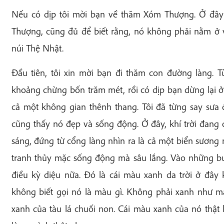
Nếu có dịp tôi mời bạn về thăm Xóm Thượng. Ở đây
Thượng, cũng đủ để biết rằng, nó không phải nằm ở v
núi Thệ Nhật.
Đầu tiên, tôi xin mời bạn đi thăm con đường làng. 
khoảng chừng bốn trăm mét, rồi có dịp bạn dừng lại ở
cả một không gian thênh thang. Tôi đã từng say sưa
cũng thấy nó đẹp và sống động. Ở đây, khí trời đang 
sáng, đứng từ cổng làng nhìn ra là cả một biển sươn
tranh thủy mặc sống động mà sâu lắng. Vào những buổ
điều kỳ diệu nữa. Đó là cái màu xanh da trời ở đây
không biết gọi nó là màu gì. Không phải xanh như m
xanh của tàu lá chuối non. Cái màu xanh của nó thật l