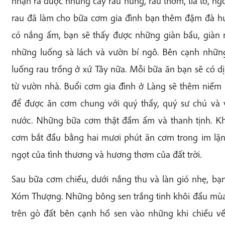
nhận ra được những cây rau húng, rau thơm, tía tô, ngò
rau đã làm cho bữa cơm gia đình bạn thêm đậm đà 
có nắng ấm, bạn sẽ thấy được những giàn bầu, giàn 
những luống sà lách và vườn bí ngô. Bên cạnh nhữ
luống rau trồng ở xứ Tây nữa. Mỗi bữa ăn bạn sẽ có dị
từ vườn nhà. Buổi cơm gia đình ở Làng sẽ thêm niềm 
để được ăn cơm chung với quý thầy, quý sư chú và v
nước. Những bữa cơm thật đầm ấm và thanh tịnh. Khô
cơm bắt đầu bằng hai mươi phút ăn cơm trong im lặn
ngọt của tình thương và hương thơm của đất trời.
Sau bữa cơm chiều, dưới nắng thu và làn gió nhẹ, bạ
Xóm Thượng. Những bông sen trắng tinh khôi đầu mùa
trên gò đất bên cạnh hồ sen vào những khi chiều v