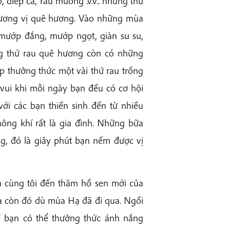
, diếp cá, rau muống .v.v.. những thứ
hương vị quê hương. Vào những mùa
mướp đắng, mướp ngọt, giàn su su,
ng thứ rau quê hương còn có những
p thưởng thức một vài thứ rau trồng
vui khi mỗi ngày bạn đều có cơ hội
ới các bạn thiền sinh đến từ nhiều
ng khí rất là gia đình. Những bữa
g, đó là giây phút bạn nếm được vị
n cùng tôi đến thăm hồ sen mới của
 còn đó dù mùa Hạ đã đi qua. Ngồi
ề bạn có thể thưởng thức ánh nắng