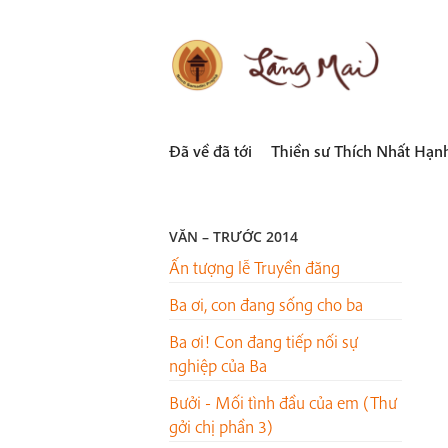
Skip
to
content
LÀNG MAI
Thích Nhất Hạnh
Đã về đã tới
Thiền sư Thích Nhất Hạn
VĂN – TRƯỚC 2014
Ấn tượng lễ Truyền đăng
Ba ơi, con đang sống cho ba
Ba ơi! Con đang tiếp nối sự
nghiệp của Ba
Bưởi - Mối tình đầu của em (Thư
gởi chị phần 3)