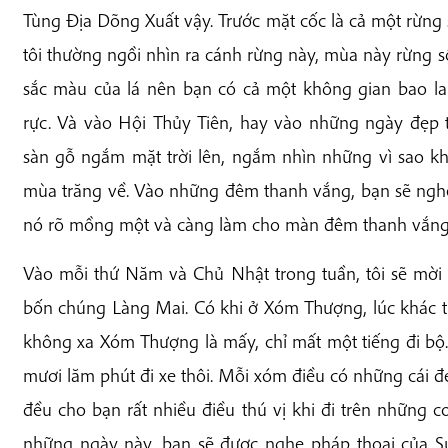
Tùng Địa Dõng Xuất vậy. Trước mặt cốc là cả một rừng 
tôi thường ngồi nhìn ra cánh rừng này, mùa này rừng s
sắc màu của lá nên bạn có cả một không gian bao la 
rực. Và vào Hội Thủy Tiên, hay vào những ngày đẹp trờ
sàn gỗ ngắm mặt trời lên, ngắm nhìn những vì sao kh
mùa trăng về. Vào những đêm thanh vắng, bạn sẽ nghe
nó rõ mồng một và càng làm cho màn đêm thanh vắng
Vào mỗi thứ Năm và Chủ Nhật trong tuần, tôi sẽ m
bốn chúng Làng Mai. Có khi ở Xóm Thượng, lúc khác
không xa Xóm Thượng là mấy, chỉ mất một tiếng đi bộ
mươi lăm phút đi xe thôi. Mỗi xóm điều có những cái đ
đều cho bạn rất nhiều điều thú vị khi đi trên những
những ngày này, bạn sẽ được nghe pháp thoại của Sư