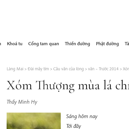
h
Khoá tu
Cổng tam quan
Thiền đường
Phật đường
Tà
Làng Mai
>
Đài mây tím
>
Câu văn của lòng
>
văn – Trước 2014
>
Xóm
Xóm Thượng mùa lá ch
Thầy Minh Hy
Sáng hôm nay
Tới đây