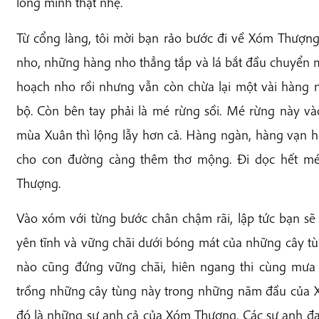
lòng mình thật nhẹ.
Từ cổng làng, tôi mời bạn rảo bước đi về Xóm Thượng
nho, những hàng nho thẳng tắp và lá bắt đầu chuyển 
hoạch nho rồi nhưng vẫn còn chừa lại một vài hàng 
bộ. Còn bên tay phải là mé rừng sồi. Mé rừng này v
mùa Xuân thì lộng lẫy hơn cả. Hàng ngàn, hàng vạn hoa
cho con đường càng thêm thơ mộng. Đi dọc hết mé
Thượng.
Vào xóm với từng bước chân chậm rãi, lập tức bạn s
yên tĩnh và vững chãi dưới bóng mát của những cây tùn
nào cũng đứng vững chãi, hiên ngang thi cùng mưa 
trồng những cây tùng này trong những năm đầu của X
đó là những sư anh cả của Xóm Thượng. Các sư anh đ