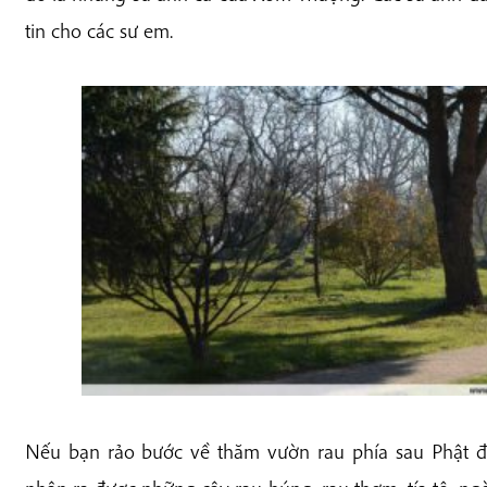
tin cho các sư em.
Nếu bạn rảo bước về thăm vườn rau phía sau Phật 