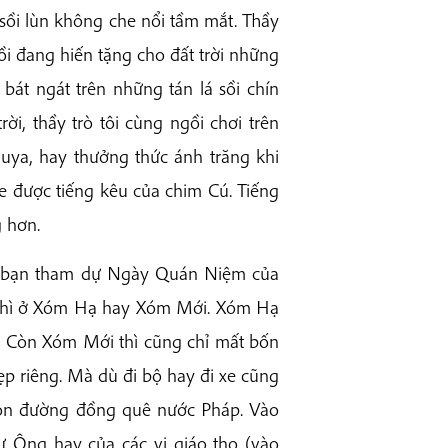
sồi lùn không che nổi tầm mắt. Thầy
ồi đang hiến tặng cho đất trời những
bát ngát trên những tán lá sồi chín
i, thầy trò tôi cùng ngồi chơi trên
uya, hay thưởng thức ánh trăng khi
 được tiếng kêu của chim Cú. Tiếng
 hơn.
ời bạn tham dự Ngày Quán Niệm của
 thì ở Xóm Hạ hay Xóm Mới. Xóm Hạ
. Còn Xóm Mới thì cũng chỉ mất bốn
ẹp riêng. Mà dù đi bộ hay đi xe cũng
 con đường đồng quê nước Pháp. Vào
 Ông hay của các vị giáo thọ (vào