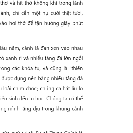
ơ và hít thở không khí trong lành
nh, chỉ cần một nụ cười thật tươi,
ào hơi thở để tận hưởng giây phút
i lâu năm, cành lá đan xen vào nhau
ỏ xanh rì và nhiều tảng đá lớn ngồi
rong các khóa tu, và cũng là “thiền
a” được dựng nên bằng nhiều tảng đá
loài chim chóc; chúng ca hát líu lo
ền sinh đến tu học. Chúng ta có thể
lòng mình lắng dịu trong khung cảnh
của quý sư cô. Sư cô Trung Chính là