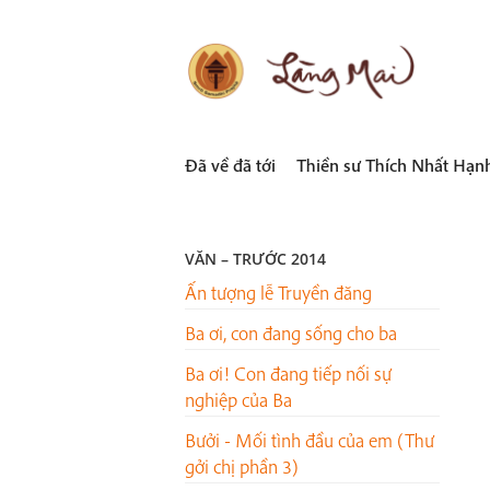
Skip
to
content
LÀNG MAI
Thích Nhất Hạnh
Đã về đã tới
Thiền sư Thích Nhất Hạn
VĂN – TRƯỚC 2014
Ấn tượng lễ Truyền đăng
Ba ơi, con đang sống cho ba
Ba ơi! Con đang tiếp nối sự
nghiệp của Ba
Bưởi - Mối tình đầu của em (Thư
gởi chị phần 3)