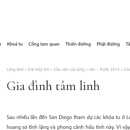
h
Khoá tu
Cổng tam quan
Thiền đường
Phật đường
Tà
Làng Mai
>
Đài mây tím
>
Câu văn của lòng
>
văn – Trước 2014
>
Gia
Gia đình tâm linh
Sau nhiều lần đến San Diego tham dự các khóa tu ở L
hoang sơ tĩnh lặng và phong cảnh hữu tình này. Vì vậy