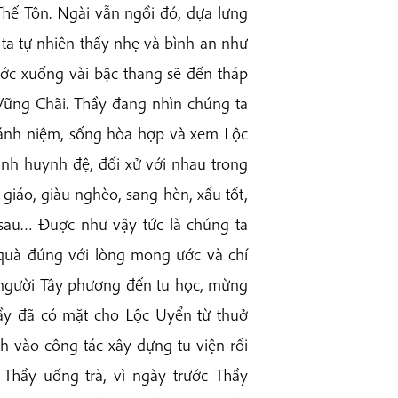
Thế Tôn. Ngài vẫn ngồi đó, dựa lưng
 ta tự nhiên thấy nhẹ và bình an như
ước xuống vài bậc thang sẽ đến tháp
ững Chãi. Thầy đang nhìn chúng ta
chánh niệm, sống hòa hợp và xem Lộc
ình huynh đệ, đối xử với nhau trong
giáo, giàu nghèo, sang hèn, xấu tốt,
 sau… Đuợc như vậy tức là chúng ta
quà đúng với lòng mong ước và chí
u người Tây phương đến tu học, mừng
ầy đã có mặt cho Lộc Uyển từ thuở
 vào công tác xây dựng tu viện rồi
 Thầy uống trà, vì ngày trước Thầy