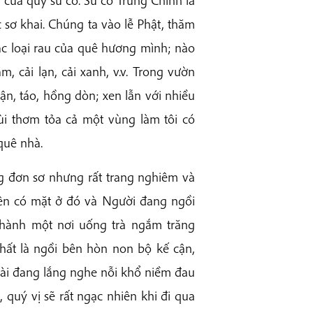
c sơ khai. Chúng ta vào lễ Phật, thăm
ác loại rau của quê hương mình; nào
ăm, cải lạn, cải xanh, v.v. Trong vườn
 mận, táo, hồng dòn; xen lẫn với nhiều
ùi thơm tỏa cả một vùng làm tôi có
quê nhà.
 đơn sơ nhưng rất trang nghiêm và
ên có mặt ở đó và Người đang ngồi
thành một nơi uống trà ngắm trăng
hất là ngồi bên hòn non bộ kế cận,
gài đang lắng nghe nỗi khổ niềm đau
 quý vị sẽ rất ngạc nhiên khi đi qua