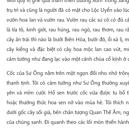
trụ trì và cũng là người đã có mặt cho Lộc Uyển vào lú
vườn hoa lan và vườn rau. Vườn rau các sư cô có đủ c
là tía tô, kinh giới, rau húng, rau ngò, rau thơm, rau r
cây ăn trái thì nào là bưởi Biên Hòa, bưởi đỏ, ổi xá lị,
cây kiểng và đặc biệt có cây hoa mộc lan cao vút, m
cảm tưởng như đang lạc vào một cảnh chùa cổ kính ở 
Cốc của Sư Ông nằm trên một ngọn đồi nho nhỏ trông
thanh tịnh. Tôi có cảm tưởng như Sư Ông thường xuy
yên và mỉm cười. Hồ sen trước cốc vừa được tu bổ 
hoặc thưởng thức hoa sen nở vào mùa hè. Tôi thích n
dưới gốc cây sồi già, bên chân tượng Quan Thế Âm; n
của chúng sanh. Đi quanh theo các lối mòn thiền hành,