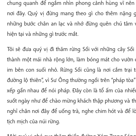
chung quanh để ngắm nhìn phong cảnh hùng vĩ nên th
nơi đây. Quý vị đừng mang theo gì cho thêm nặng gá
những bước chân an lạc và nhớ đừng quên chú tâm v
hiện tại và những gì trước mắt.
Tôi sẽ đưa quý vị đi thăm rừng Sồi với những cây Sồ
thành một mái nhà rộng lớn, làm bóng mát cho vườn c
im bên con suối nhỏ. Rừng Sồi cũng là nơi cắm trại t
đường lộ thiên”, vì Sư Ông thường ngồi trên “pháp tò
xếp gần nhau để nói pháp. Đây còn là tổ ấm của nhiều 
suốt ngày như để chào mừng khách thập phương và thi
nghỉ chân nơi đây để uống trà, nghe chim hót và để 
tịch mịch của núi rừng.
Mời quý vị ghé qua thăm thiền đường Xóm Trong Sáng 