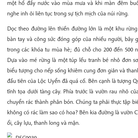
một hồ đầy nước vào mùa mưa và khi màn đêm buôn
nghe inh ỏi liên tục trong sự tịch mịch của núi rừng.
Dọc theo đường lên thiền đường lớn là một khu rừng
bàn tay và công sức đóng góp của nhiều người, bây gi
trong các khóa tu mùa hè; đủ chỗ cho 200 đến 500 ng
Dựa vào mé rừng là một túp lều tranh bé nhỏ đơn sơ,
biểu tượng cho nếp sống khiêm cung đơn giản và thanh 
đầu tiên của Lộc Uyển đã quá cố. Bên cạnh là tượng 
tĩnh tọa dưới tàng cây. Phía trước là vườn rau nhỏ 
chuyển rác thành phân bón. Chúng ta phải thực tập biế
không có rác làm sao có hoa? Bên kia đường là vườn Ch
ổi, cây lựu, thanh long và mận.