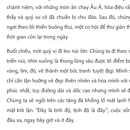
chánh niệm, với những món ăn chay Âu Á, hòa điệu rất
thầy và quý sư cô đã chuẩn bị chu đáo. Sau đó, chún
ngơi theo lối thiền buông thư, một cơ hội để thư giãn
thời gian còn lại trong ngày.
Buổi chiều, mời quý vị đi leo núi lớn. Chúng ta đi th
triền núi, nhìn xuống là thung lũng sâu được tô điểm b
vàng, tím, đỏ, vẽ thành một bức tranh tuyệt đẹp. Mình 
chỉ cần tận hưởng vẻ đẹp thiên nhiên và hòa mình với 
phúc nhất; tuy đường dài và dốc cao nhưng mình sẽ 
Chúng ta sẽ ngồi trên các tảng đá khổng lồ mát lạn
mặt trời lặn. “Đây là tịnh độ, tịnh độ là đây”; cuộ
đâu xa, ngay bây giờ và ở đây.