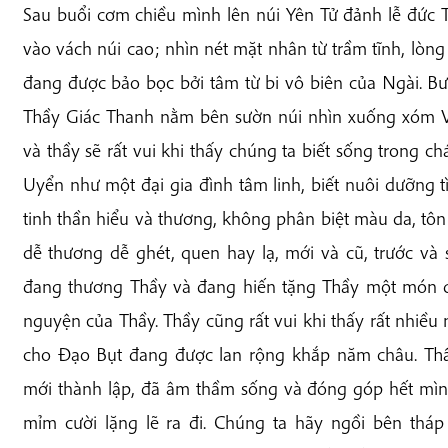
Sau buổi cơm chiều mình lên núi Yên Tử đảnh lễ đức 
vào vách núi cao; nhìn nét mặt nhân từ trầm tĩnh, lòng
đang được bảo bọc bởi tâm từ bi vô biên của Ngài. B
Thầy Giác Thanh nằm bên sườn núi nhìn xuống xóm V
và thầy sẽ rất vui khi thấy chúng ta biết sống trong 
Uyển như một đại gia đình tâm linh, biết nuôi dưỡng t
tinh thần hiểu và thương, không phân biệt màu da, tôn 
dễ thương dễ ghét, quen hay lạ, mới và cũ, trước và
đang thương Thầy và đang hiến tặng Thầy một món 
nguyện của Thầy. Thầy cũng rất vui khi thấy rất nhiề
cho Đạo Bụt đang được lan rộng khắp năm châu. Th
mới thành lập, đã âm thầm sống và đóng góp hết mình
mỉm cười lặng lẽ ra đi. Chúng ta hãy ngồi bên tháp