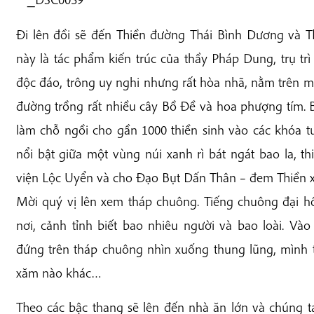
Đi lên đồi sẽ đến Thiền đường Thái Bình Dương và 
này là tác phẩm kiến trúc của thầy Pháp Dung, trụ t
độc đáo, trông uy nghi nhưng rất hòa nhã, nằm trên 
đường trồng rất nhiều cây Bồ Đề và hoa phượng tím.
làm chỗ ngồi cho gần 1000 thiền sinh vào các khóa t
nổi bật giữa một vùng núi xanh rì bát ngát bao la, t
viện Lộc Uyển và cho Đạo Bụt Dấn Thân – đem Thiền x
Mời quý vị lên xem tháp chuông. Tiếng chuông đại 
nơi, cảnh tỉnh biết bao nhiêu người và bao loài. V
đứng trên tháp chuông nhìn xuống thung lũng, mình 
xăm nào khác…
Theo các bậc thang sẽ lên đến nhà ăn lớn và chúng t