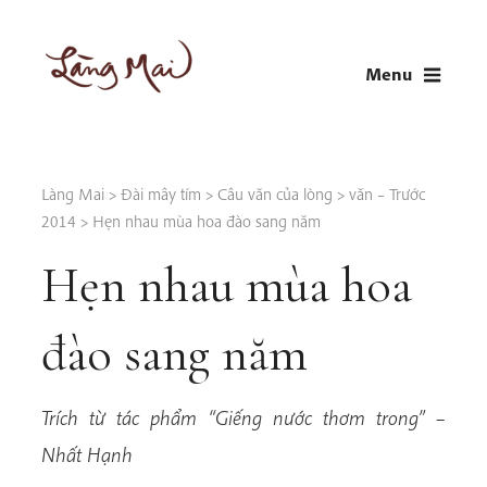
Skip
to
Menu
content
LÀNG MAI
Thích Nhất Hạnh
Làng Mai
>
Đài mây tím
>
Câu văn của lòng
>
văn – Trước
2014
>
Hẹn nhau mùa hoa đào sang năm
Hẹn nhau mùa hoa
đào sang năm
Trích từ tác phẩm “Giếng nước thơm trong” –
Nhất Hạnh