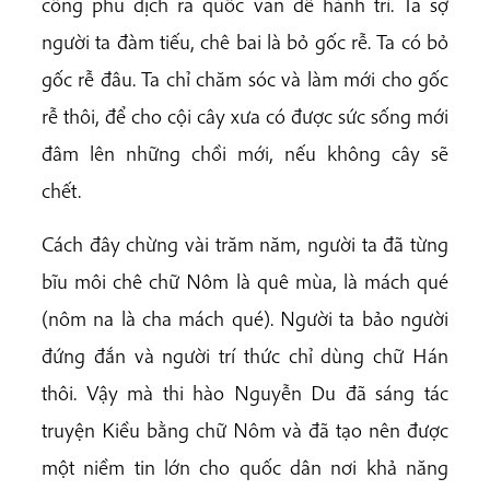
công phu dịch ra quốc văn để hành trì. Ta sợ
người ta đàm tiếu, chê bai là bỏ gốc rễ. Ta có bỏ
gốc rễ đâu. Ta chỉ chăm sóc và làm mới cho gốc
rễ thôi, để cho cội cây xưa có được sức sống mới
đâm lên những chồi mới, nếu không cây sẽ
chết.
Cách đây chừng vài trăm năm, người ta đã từng
bĩu môi chê chữ Nôm là quê mùa, là mách qué
(nôm na là cha mách qué). Người ta bảo người
đứng đắn và người trí thức chỉ dùng chữ Hán
thôi. Vậy mà thi hào Nguyễn Du đã sáng tác
truyện Kiều bằng chữ Nôm và đã tạo nên được
một niềm tin lớn cho quốc dân nơi khả năng