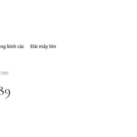
ng kinh các
Đài mây tím
 1989
89