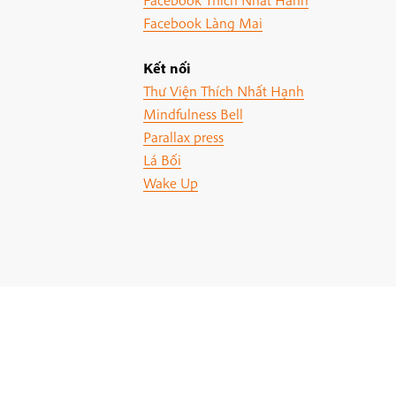
Facebook Làng Mai
Kết nối
Thư Viện Thích Nhất Hạnh
Mindfulness Bell
Parallax press
Lá Bối
Wake Up