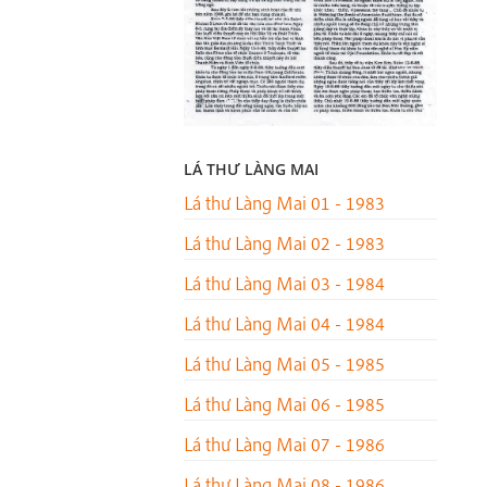
LÁ THƯ LÀNG MAI
Lá thư Làng Mai 01 - 1983
Lá thư Làng Mai 02 - 1983
Lá thư Làng Mai 03 - 1984
Lá thư Làng Mai 04 - 1984
Lá thư Làng Mai 05 - 1985
Lá thư Làng Mai 06 - 1985
Lá thư Làng Mai 07 - 1986
Lá thư Làng Mai 08 - 1986