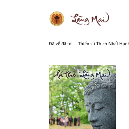
Skip
to
content
LÀNG MAI
Thích Nhất Hạnh
Đã về đã tới
Thiền sư Thích Nhất Hạn