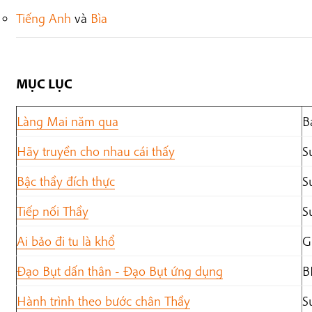
Tiếng Anh
và
Bìa
MỤC LỤC
Làng Mai năm qua
B
Hãy truyền cho nhau cái thấy
S
Bậc thầy đích thực
S
Tiếp nối Thầy
S
Ai bảo đi tu là khổ
G
Đạo Bụt dấn thân - Đạo Bụt ứng dụng
B
Hành trình theo bước chân Thầy
S