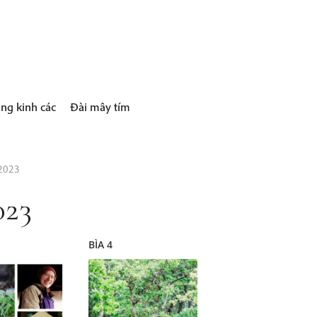
ng kinh các
Đài mây tím
 2023
023
BÌA 4