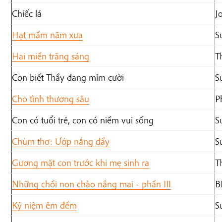
Chiếc lá
J
Hạt mầm năm xưa
S
Hai miền trăng sáng
T
Con biết Thầy đang mỉm cười
S
Cho tình thương sâu
P
Con có tuổi trẻ, con có niềm vui sống
S
Chùm thơ: Ướp nắng đầy
S
Gương mặt con trước khi mẹ sinh ra
T
Những chồi non chào nắng mai - phần III
B
Kỷ niệm êm đềm
S