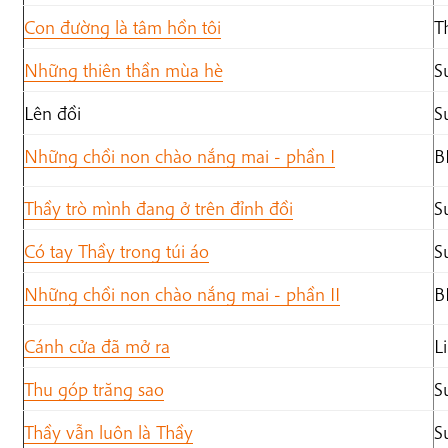
Con đường là tâm hồn tôi
T
Những thiên thần mùa hè
S
Lên đồi
S
Những chồi non chào nắng mai - phần I
B
Thầy trò mình đang ở trên đỉnh đồi
S
Có tay Thầy trong túi áo
S
Những chồi non chào nắng mai - phần II
B
Cánh cửa đã mở ra
L
Thu góp trăng sao
S
Thầy vẫn luôn là Thầy
S