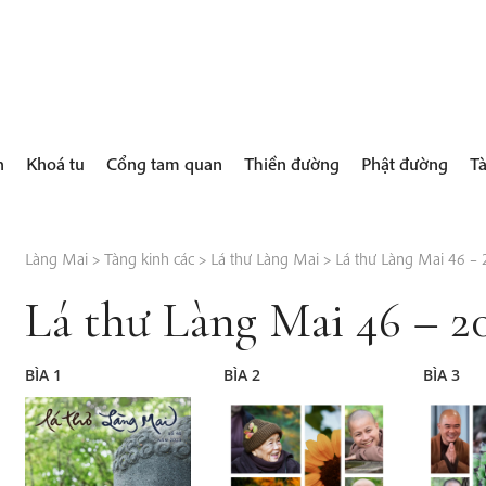
h
Khoá tu
Cổng tam quan
Thiền đường
Phật đường
Tà
Làng Mai
>
Tàng kinh các
>
Lá thư Làng Mai
>
Lá thư Làng Mai 46 –
Lá thư Làng Mai 46 – 2
BÌA 1
BÌA 2
BÌA 3