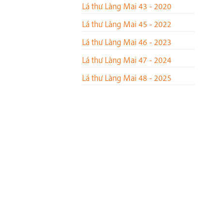
Lá thư Làng Mai 43 - 2020
Lá thư Làng Mai 45 - 2022
Lá thư Làng Mai 46 - 2023
Lá thư Làng Mai 47 - 2024
Lá thư Làng Mai 48 - 2025