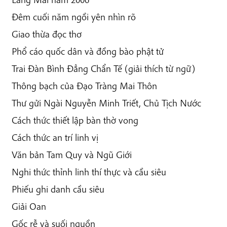
Đêm cuối năm ngồi yên nhìn rõ
Giao thừa đọc thơ
Phổ cáo quốc dân và đồng bào phật tử
Trai Đàn Bình Đẳng Chẩn Tế (giải thích từ ngữ)
Thông bạch của Đạo Tràng Mai Thôn
Thư gửi Ngài Nguyễn Minh Triết, Chủ Tịch Nước
Cách thức thiết lập bàn thờ vong
Cách thức an trí linh vị
Văn bản Tam Quy và Ngũ Giới
Nghi thức thỉnh linh thí thực và cầu siêu
Phiếu ghi danh cầu siêu
Giải Oan
Gốc rễ và suối nguồn