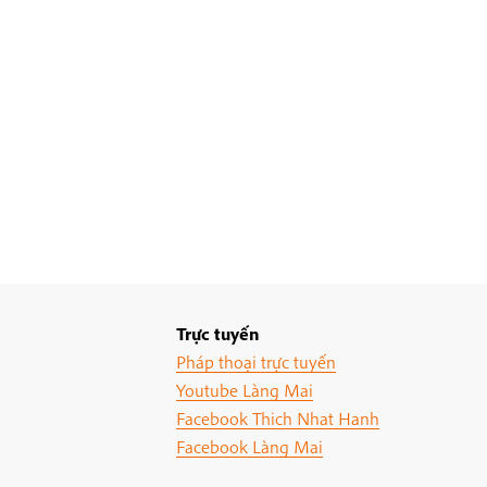
Trực tuyến
Pháp thoại trực tuyến
Youtube Làng Mai
Facebook Thich Nhat Hanh
Facebook Làng Mai