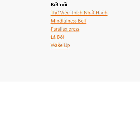
Kết nối
Thư Viện Thích Nhất Hạnh
Mindfulness Bell
Parallax press
Lá Bối
Wake Up