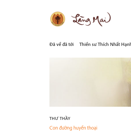
Skip
to
content
LÀNG MAI
Thích Nhất Hạnh
Đã về đã tới
Thiền sư Thích Nhất Hạn
THƯ THẦY
Con đường huyền thoại