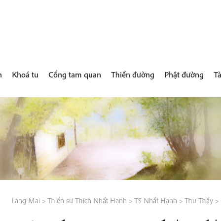
h
Khoá tu
Cổng tam quan
Thiền đường
Phật đường
Tà
Làng Mai
>
Thiền sư Thích Nhất Hạnh
>
TS Nhất Hạnh
>
Thư Thầy
>