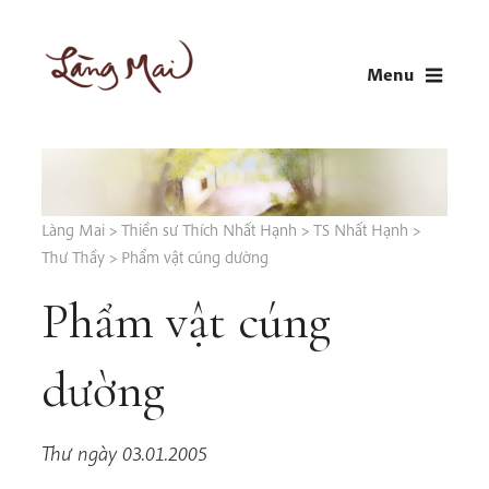
Skip
to
Menu
content
LÀNG MAI
Thích Nhất Hạnh
Làng Mai
>
Thiền sư Thích Nhất Hạnh
>
TS Nhất Hạnh
>
Thư Thầy
>
Phẩm vật cúng dường
Phẩm vật cúng
dường
Thư ngày 03.01.2005