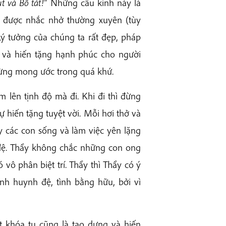
t và Bồ tát!
” Những câu kinh này là
a được nhắc nhở thường xuyên (tùy
Lý tưởng của chúng ta rất đẹp, pháp
g và hiến tặng hạnh phúc cho người
 từng mong ước trong quá khứ.
 lên tịnh độ mà đi. Khi đi thì đừng
ự hiến tặng tuyệt vời. Mỗi hơi thở và
y các con sống và làm việc yên lặng
đệ. Thầy không chắc những con ong
 vô phân biệt trí. Thầy thì Thầy có ý
tình huynh đệ, tình bằng hữu, bởi vì
t khóa tu cũng là tạo dựng và hiến