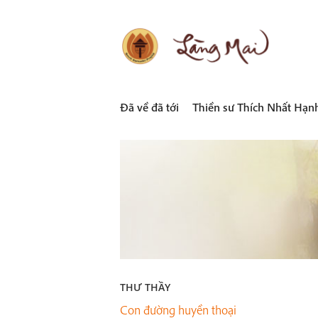
Skip
to
content
LÀNG MAI
Thích Nhất Hạnh
Đã về đã tới
Thiền sư Thích Nhất Hạn
THƯ THẦY
Con đường huyền thoại