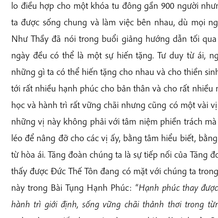
lo điều hợp cho một khóa tu đông gần 900 người như
ta được sống chung và làm việc bên nhau, dù mọi ng
Như Thầy đã nói trong buổi giảng hướng dẫn tối qua 
ngày đều có thể là một sự hiến tặng. Tư duy từ ái, n
những gì ta có thể hiến tặng cho nhau và cho thiền sin
tới rất nhiều hạnh phúc cho bản thân và cho rất nhiều 
học và hành trì rất vững chãi nhưng cũng có một vài v
những vị này không phải với tâm niệm phiền trách mà 
léo để nâng đỡ cho các vị ấy, bằng tâm hiểu biết, bằ
từ hòa ái. Tăng đoàn chúng ta là sự tiếp nối của Tăng 
thấy được Đức Thế Tôn đang có mặt với chúng ta trong 
này trong Bài Tụng Hạnh Phúc: “
Hạnh phúc thay được
hành trì giới định, sống vững chãi thảnh thơi trong t