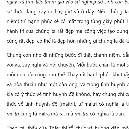
ngày, và trực tiếp tham gia vào sự nghiệp độ sinh của Bụ
sự thực đang xảy ra bây giờ và ở đây. Nếu chúng t
niệm) thì hạnh phúc sẽ có mặt trong từng giây phút. 
hành trì của chúng ta rất đẹp mà công việc tạo dựn
cũng rất đẹp, có thể là đẹp hơn những gì chúng ta đã
Chúng con nhớ đi những bước đi thật chánh niệm, dẫm
vội vã, suy nghĩ và nói chuyện. Mỗi bước chân là một s
mỗi nụ cười cũng như thế. Thầy rất hạnh phúc khi thấ
và hòa thuận như một đàn ong, và trong tình huynh 
kia có ý thức về tình huynh đệ không, hay chúng chỉ có
thức về tình huynh đệ (maitri), từ maitri có nghĩa là 
maitri
cũng từ mitra
mà ra, mà
maitra
có nghĩa là bạn.
Theo cái thấy của Thầy thì tổ chức và hướng dẫn mộ