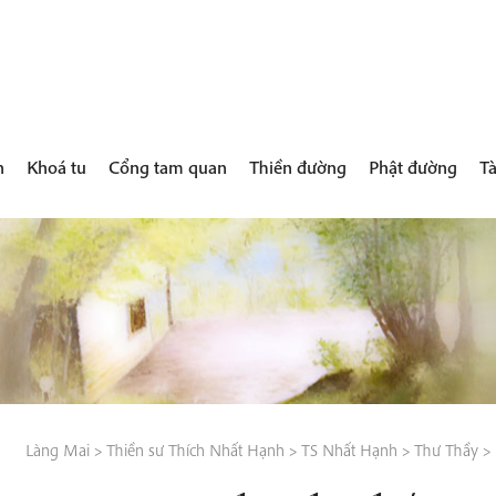
h
Khoá tu
Cổng tam quan
Thiền đường
Phật đường
Tà
Làng Mai
>
Thiền sư Thích Nhất Hạnh
>
TS Nhất Hạnh
>
Thư Thầy
>