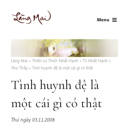
Skip
to
Menu
content
LÀNG MAI
Thích Nhất Hạnh
Làng Mai
>
Thiền sư Thích Nhất Hạnh
>
TS Nhất Hạnh
>
Thư Thầy
>
Tình huynh đệ là một cái gì có thật
Tình huynh đệ là
một cái gì có thật
Thư ngày 03.11.2008