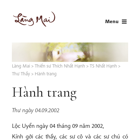
Skip
to
Menu
content
LÀNG MAI
Thích Nhất Hạnh
Làng Mai
>
Thiền sư Thích Nhất Hạnh
>
TS Nhất Hạnh
>
Thư Thầy
>
Hành trang
Hành trang
Thư ngày 04.09.2002
Lộc Uyển ngày 04 tháng 09 năm 2002,
Kính gởi các thầy, các sư cô và các sư chú có