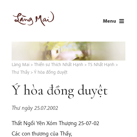
Skip
to
Menu
content
LÀNG MAI
Thích Nhất Hạnh
Làng Mai
>
Thiền sư Thích Nhất Hạnh
>
TS Nhất Hạnh
>
Thư Thầy
>
Ý hòa đồng duyệt
Ý hòa đồng duyệt
Thư ngày 25.07.2002
Thất Ngồi Yên Xóm Thượng 25-07-02
Các con thương của Thầy,