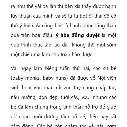
ra như thế vài ba lần thì bên kia thấy được hạnh
tùy thuận của mình và sẽ từ từ bớt đi thái độ cố
thủ ý kiến. Ai cũng biết là hạnh phúc tăng thân
dựa trên hòa điệu:
ý hòa đồng duyệt
là một
quá trình thực tập lâu dài, không thể một sớm
một chiều mà làm cho toàn hảo được.
Vài ngày làm biếng tuần thứ hai, các sư bé
(baby monks, baby nuns) đã được về Nội viện
sinh hoạt với nhau rất vui. Tuy cũng chấp tác,
nấu nướng, dọn dẹp, tưới cây, v.v… nhưng các
bé đã làm chung trong tinh thần hỗ trợ để giúp
đỡ nhau nuôi dưỡng tâm bồ đề, điều này rất
cảm động. Các bé còn chăm sóc và nấu cơm