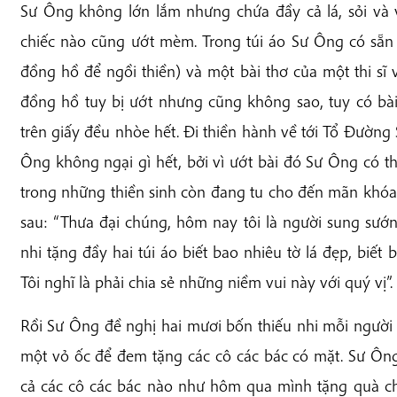
Sư Ông không lớn lắm nhưng chứa đầy cả lá, sỏi và vỏ
chiếc nào cũng ướt mèm. Trong túi áo Sư Ông có sẵn
đồng hồ để ngồi thiền) và một bài thơ của một thi sĩ v
đồng hồ tuy bị ướt nhưng cũng không sao, tuy có bà
trên giấy đều nhòe hết. Đi thiền hành về tới Tổ Đường
Ông không ngại gì hết, bởi vì ướt bài đó Sư Ông có thể x
trong những thiền sinh còn đang tu cho đến mãn khóa
sau: “Thưa đại chúng, hôm nay tôi là người sung sướng
nhi tặng đầy hai túi áo biết bao nhiêu tờ lá đẹp, biết
Tôi nghĩ là phải chia sẻ những niềm vui này với quý vị”.
Rồi Sư Ông đề nghị hai mươi bốn thiếu nhi mỗi người 
một vỏ ốc để đem tặng các cô các bác có mặt. Sư Ông
cả các cô các bác nào như hôm qua mình tặng quà ch