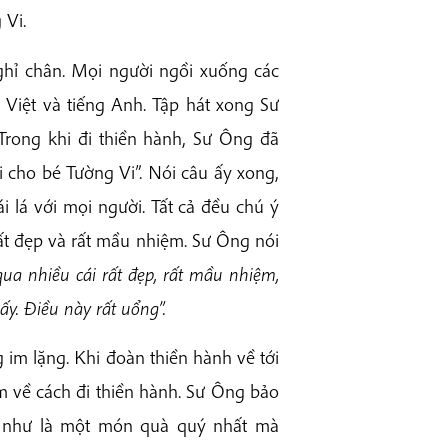
 Vi.
nghỉ chân. Mọi người ngồi xuống các
 Việt và tiếng Anh. Tập hát xong Sư
 Trong khi đi thiền hành, Sư Ông đã
i cho bé Tường Vi”. Nói câu ấy xong,
 lá với mọi người. Tất cả đều chú ý
là rất đẹp và rất mầu nhiệm. Sư Ông nói
qua nhiều cái rất đẹp, rất mầu nhiệm,
y. Điều này rất uổng”.
g im lặng. Khi đoàn thiền hành về tới
m về cách đi thiền hành. Sư Ông bảo
mẹ như là một món quà quý nhất mà