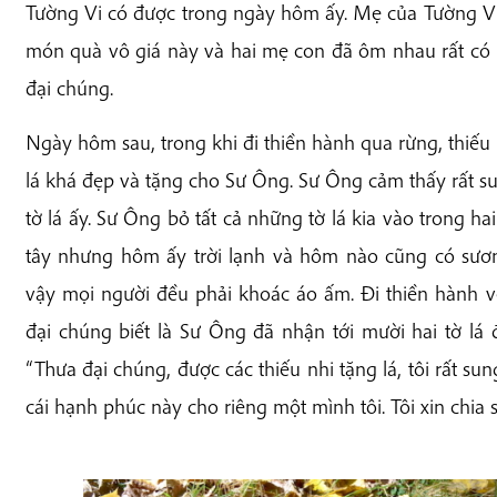
Tường Vi có được trong ngày hôm ấy. Mẹ của Tường Vi
món quà vô giá này và hai mẹ con đã ôm nhau rất có
đại chúng.
Ngày hôm sau, trong khi đi thiền hành qua rừng, thiếu
lá khá đẹp và tặng cho Sư Ông. Sư Ông cảm thấy rất s
tờ lá ấy. Sư Ông bỏ tất cả những tờ lá kia vào trong ha
tây nhưng hôm ấy trời lạnh và hôm nào cũng có sươ
vậy mọi người đều phải khoác áo ấm. Đi thiền hành v
đại chúng biết là Sư Ông đã nhận tới mười hai tờ lá 
“Thưa đại chúng, được các thiếu nhi tặng lá, tôi rất 
cái hạnh phúc này cho riêng một mình tôi. Tôi xin chia s