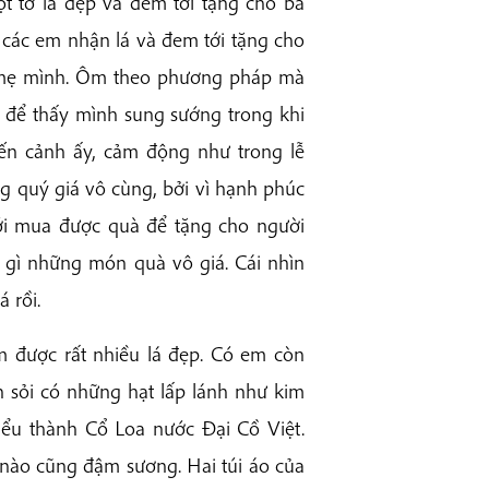
t tờ lá đẹp và đem tới tặng cho ba
 các em nhận lá và đem tới tặng cho
a mẹ mình. Ôm theo phương pháp mà
 để thấy mình sung sướng trong khi
ến cảnh ấy, cảm động như trong lễ
g quý giá vô cùng, bởi vì hạnh phúc
mới mua được quà để tặng cho người
u gì những món quà vô giá. Cái nhìn
 rồi.
ợm được rất nhiều lá đẹp. Có em còn
 sỏi có những hạt lấp lánh như kim
iểu thành Cổ Loa nước Đại Cồ Việt.
 nào cũng đậm sương. Hai túi áo của