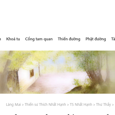
h
Khoá tu
Cổng tam quan
Thiền đường
Phật đường
Tà
Làng Mai
>
Thiền sư Thích Nhất Hạnh
>
TS Nhất Hạnh
>
Thư Thầy
>