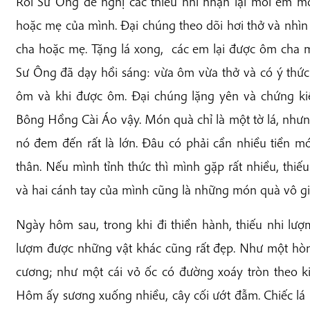
Rồi Sư Ông đề nghị các thiếu nhi nhận lại mỗi em mộ
hoặc mẹ của mình. Đại chúng theo dõi hơi thở và nhìn
cha hoặc mẹ. Tặng lá xong, các em lại được ôm ch
Sư Ông đã dạy hồi sáng: vừa ôm vừa thở và có ý thức
ôm và khi được ôm. Đại chúng lặng yên và chứng ki
Bông Hồng Cài Áo vậy. Món quà chỉ là một tờ lá, nhưn
nó đem đến rất là lớn. Đâu có phải cần nhiều tiền 
thân. Nếu mình tỉnh thức thì mình gặp rất nhiều, thiế
và hai cánh tay của mình cũng là những món quà vô giá
Ngày hôm sau, trong khi đi thiền hành, thiếu nhi lư
lượm được những vật khác cũng rất đẹp. Như một hòn
cương; như một cái vỏ ốc có đường xoáy tròn theo k
Hôm ấy sương xuống nhiều, cây cối ướt đẫm. Chiếc lá