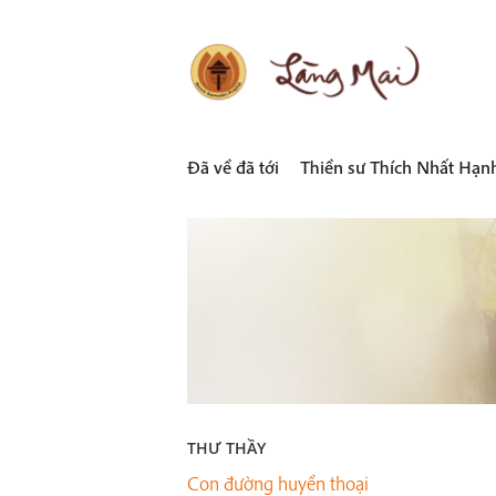
Skip
to
content
LÀNG MAI
Thích Nhất Hạnh
Đã về đã tới
Thiền sư Thích Nhất Hạn
THƯ THẦY
Con đường huyền thoại