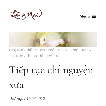
Skip
to
Menu
content
LÀNG MAI
Thích Nhất Hạnh
Làng Mai
>
Thiền sư Thích Nhất Hạnh
>
TS Nhất Hạnh
>
Thư Thầy
>
Tiếp tục chí nguyện xưa
Tiếp tục chí nguyện
xưa
Thư ngày 15.03.2010