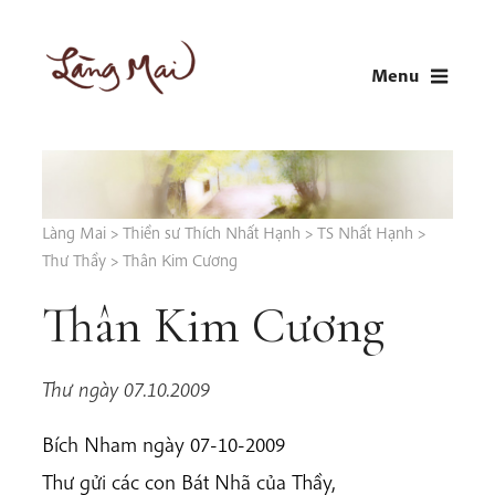
Skip
to
Menu
content
LÀNG MAI
Thích Nhất Hạnh
Làng Mai
>
Thiền sư Thích Nhất Hạnh
>
TS Nhất Hạnh
>
Thư Thầy
>
Thân Kim Cương
Thân Kim Cương
Thư ngày 07.10.2009
Bích Nham ngày 07-10-2009
Thư gửi các con Bát Nhã của Thầy,