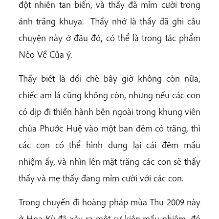
đột nhiên tan biến, và thầy đã mỉm cười trong
ánh trăng khuya. Thầy nhớ là thầy đã ghi câu
chuyện này ở đâu đó, có thể là trong tác phẩm
Nẻo Về Của ý.
Thầy biết là đồi chè bây giờ không còn nữa,
chiếc am lá cũng không còn, nhưng nếu các con
có dịp đi thiền hành bên ngoài trong khung viên
chùa Phước Huệ vào một ban đêm có trăng, thì
các con có thể hình dung lại cái đêm mầu
nhiệm ấy, và nhìn lên mặt trăng các con sẽ thấy
thầy và mẹ thầy đang mỉm cười với các con.
Trong chuyến đi hoàng pháp mùa Thu 2009 này
ở Hoa Kỳ đã xảy ra một sự kiện mầu nhiệm, đó