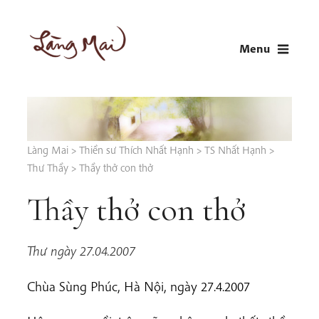
Skip
to
Menu
content
LÀNG MAI
Thích Nhất Hạnh
Làng Mai
>
Thiền sư Thích Nhất Hạnh
>
TS Nhất Hạnh
>
Thư Thầy
>
Thầy thở con thở
Thầy thở con thở
Thư ngày 27.04.2007
Chùa Sùng Phúc, Hà Nội, ngày 27.4.2007