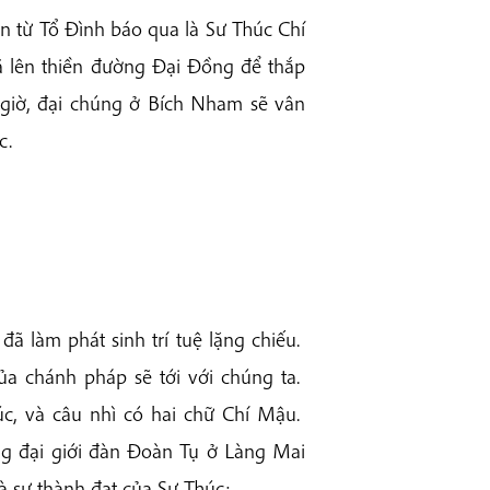
 từ Tổ Đình báo qua là Sư Thúc Chí
ã lên thiền đường Đại Đồng để thắp
giờ, đại chúng ở Bích Nham sẽ vân
c.
đã làm phát sinh trí tuệ lặng chiếu.
a chánh pháp sẽ tới với chúng ta.
c, và câu nhì có hai chữ Chí Mậu.
ong đại giới đàn Đoàn Tụ ở Làng Mai
à sự thành đạt của Sư Thúc: