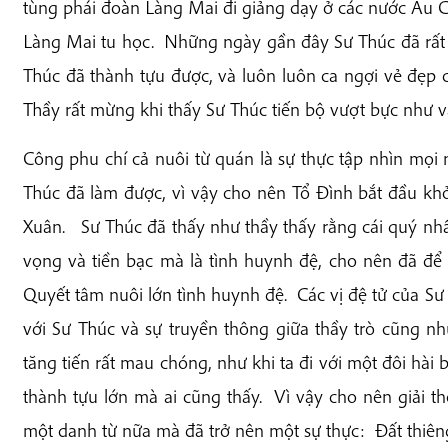
tùng phái đoàn Làng Mai đi giảng dạy ở các nước Âu Ch
Làng Mai tu học. Những ngày gần đây Sư Thúc đã rất
Thúc đã thành tựu được, và luôn luôn ca ngợi vẻ đẹp c
Thầy rất mừng khi thấy Sư Thúc tiến bộ vượt bực như v
Công phu chí cả nuôi từ quán là sự thực tập nhìn mọ
Thúc đã làm được, vì vậy cho nên Tổ Đình bắt đầu kh
Xuân. Sư Thúc đã thấy như thầy thấy rằng cái quý nhất
vọng và tiền bạc mà là tình huynh đệ, cho nên đã để t
Quyết tâm nuôi lớn tình huynh đệ. Các vị đệ tử của Sư
với Sư Thúc và sự truyền thông giữa thầy trò cũng n
tăng tiến rất mau chóng, như khi ta đi với một đôi hài
thành tựu lớn mà ai cũng thấy. Vì vậy cho nên giải 
một danh từ nữa mà đã trở nên một sự thực: Đất thiêng