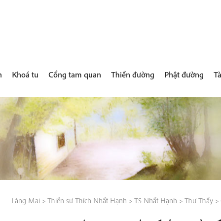
h
Khoá tu
Cổng tam quan
Thiền đường
Phật đường
Tà
Làng Mai
>
Thiền sư Thích Nhất Hạnh
>
TS Nhất Hạnh
>
Thư Thầy
>