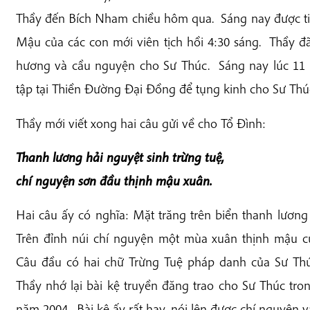
Thầy đến Bích Nham chiều hôm qua. Sáng nay được tin
Mậu của các con mới viên tịch hồi 4:30 sáng. Thầy đ
hương và cầu nguyện cho Sư Thúc. Sáng nay lúc 11 
tập tại Thiền Đường Đại Đồng để tụng kinh cho Sư Thú
Thầy mới viết xong hai câu gửi về cho Tổ Đình:
Thanh lương hải nguyệt sinh trừng tuệ,
chí nguyện sơn đầu thịnh mậu xuân.
Hai câu ấy có nghĩa: Mặt trăng trên biển thanh lương 
Trên đỉnh núi chí nguyện một mùa xuân thịnh mậu củ
Câu đầu có hai chữ Trừng Tuệ pháp danh của Sư Thú
Thầy nhớ lại bài kệ truyền đăng trao cho Sư Thúc tr
năm 2004. Bài kệ ấy rất hay, nói lên được chí nguyện v