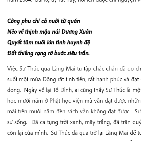
Công phu chí cả nuôi từ quán
Nẻo về thịnh mậu núi Dương Xuân
Quyết tâm nuôi lớn tình huynh đệ
Đất thiêng rạng rỡ buớc siêu trần.
Việc Sư Thúc qua Làng Mai tu tập chắc chắn đã do ch
suốt một mùa Đông rất tinh tiến, rất hạnh phúc và đạt
dong. Ngày về lại Tổ Đình, ai cũng thấy Sư Thúc là m
học mười năm ở Phật học viện mà vẫn đạt được những
mài trên mười năm đèn sách vẫn không đạt được. Sư
sự sống. Đã ca tụng trời xanh, mây trắng, đã trân q
còn lại của mình. Sư Thúc đã qua trở lại Làng Mai để 