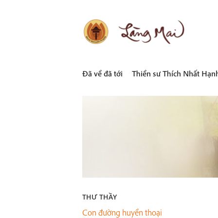
Skip
to
content
LÀNG MAI
Thích Nhất Hạnh
Đã về đã tới
Thiền sư Thích Nhất Hạn
THƯ THẦY
Con đường huyền thoại