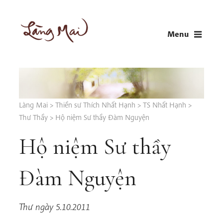
Skip
to
Menu
content
LÀNG MAI
Thích Nhất Hạnh
Làng Mai
>
Thiền sư Thích Nhất Hạnh
>
TS Nhất Hạnh
>
Thư Thầy
>
Hộ niệm Sư thầy Đàm Nguyện
Hộ niệm Sư thầy
Đàm Nguyện
Thư ngày 5.10.2011