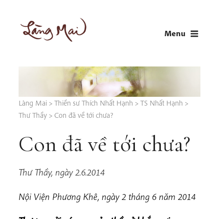
Skip
to
Menu
content
LÀNG MAI
Thích Nhất Hạnh
Làng Mai
>
Thiền sư Thích Nhất Hạnh
>
TS Nhất Hạnh
>
Thư Thầy
>
Con đã về tới chưa?
Con đã về tới chưa?
Thư Thầy, ngày 2.6.2014
Nội Viện Phương Khê
,
ngày 2 tháng 6 năm 2014