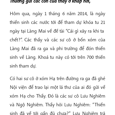
Thương gửi các con của thầy
ở
khắp nơi,
Hôm qua, ngày 1 tháng 6 năm 2014, là ngày
thiền sinh các nước tới để tham dự khóa tu 21
ngày tại Làng Mai về đề tài “Cái gì xảy ra khi ta
chết?”. Các thầy và các sư cô ở bốn xóm của
Làng Mai đã ra ga và phi trường để đón thiền
sinh về Làng. Khoá tu này có tới trên 700 thiền
sinh tham dự.
Có hai sư cô ở xóm Hạ trên đường ra ga đã ghé
Nội viện để trao lại một lá thư của ai đó gửi về
xóm Hạ cho Thầy. Đó là các sư cô Lưu Nghiêm
và Ngộ Nghiêm. Thầy hỏi Lưu Nghiêm: “Thiền
sinh đã về tới gần đủ chưa?” Lưu Nghiêm trả