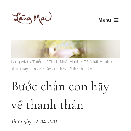
Skip
to
Menu
content
LÀNG MAI
Thích Nhất Hạnh
Làng Mai
>
Thiền sư Thích Nhất Hạnh
>
TS Nhất Hạnh
>
Thư Thầy
>
Bước chân con hãy về thanh thản
Bước chân con hãy
về thanh thản
Thư ngày 22 .04 2001