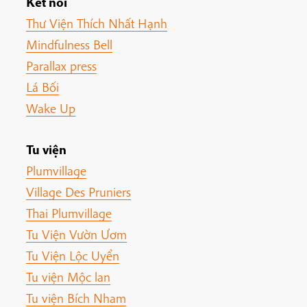
Kết nối
Thư Viện Thích Nhất Hạnh
Mindfulness Bell
Parallax press
Lá Bối
Wake Up
Tu viện
Plumvillage
Village Des Pruniers
Thai Plumvillage
Tu Viện Vườn Ươm
Tu Viện Lộc Uyển
Tu viện Mộc lan
Tu viện Bích Nham