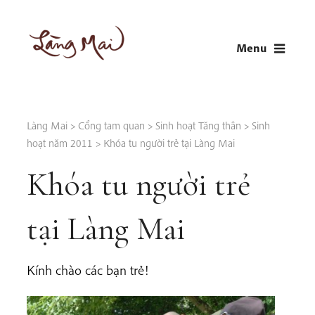
Skip
to
Menu
content
LÀNG MAI
Thích Nhất Hạnh
Làng Mai
>
Cổng tam quan
>
Sinh hoạt Tăng thân
>
Sinh
hoạt năm 2011
>
Khóa tu người trẻ tại Làng Mai
Khóa tu người trẻ
tại Làng Mai
Kính chào các bạn trẻ!