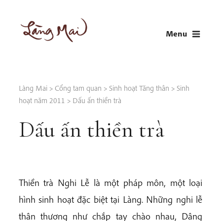
Skip
to
Menu
content
LÀNG MAI
Thích Nhất Hạnh
Làng Mai
>
Cổng tam quan
>
Sinh hoạt Tăng thân
>
Sinh
hoạt năm 2011
>
Dấu ấn thiền trà
Dấu ấn thiền trà
Thiền trà Nghi Lễ là một pháp môn, một loại
hình sinh hoạt đặc biệt tại Làng. Những nghi lễ
thân thương như chắp tay chào nhau, Dâng