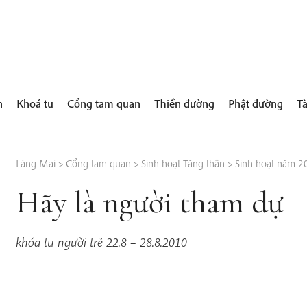
h
Khoá tu
Cổng tam quan
Thiền đường
Phật đường
Tà
Làng Mai
>
Cổng tam quan
>
Sinh hoạt Tăng thân
>
Sinh hoạt năm 2
Hãy là người tham dự
khóa tu người trẻ 22.8 – 28.8.2010