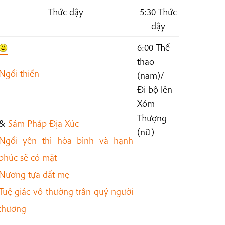
Thức dậy
5:30 Thức
dậy
6:00 Thể
thao
Ngồi thiền
(nam)
/
Đi bộ lên
Xóm
Thượng
&
Sám Pháp Địa Xúc
(nữ)
Ngồi yên thì hòa bình và hạnh
phúc sẽ có mặt
Nương tựa đất mẹ
Tuệ giác vô thường trân quý người
thương