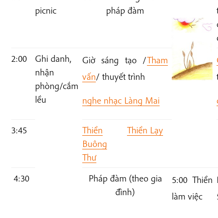
picnic
pháp đàm
2:00
Ghi danh,
Giờ sáng tạo /
Tham
nhận
vấn
/ thuyết trình
phòng/cắm
lều
nghe nhạc Làng Mai
3:45
Thiền
Thiền Lạy
Buông
Thư
4:30
Pháp đàm (
theo gia
5:00 Thiền
đình)
làm việc