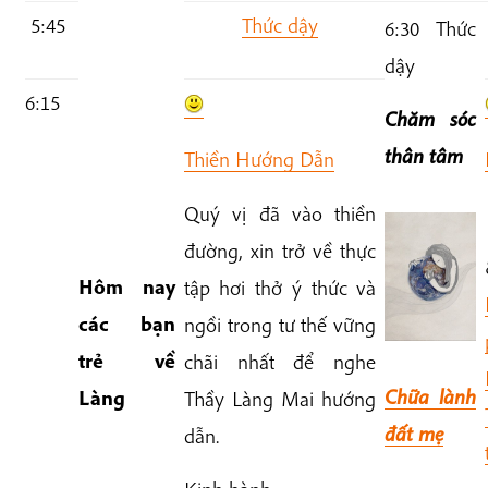
5:45
Thức dậy
6:30 Thức
dậy
6:15
Chăm sóc
thân tâm
Thiền Hướng Dẫn
Quý vị đã vào thiền
đường, xin trở về thực
Hôm nay
tập hơi thở ý thức và
các bạn
ngồi trong tư thế vững
trẻ về
chãi nhất để nghe
Chữa lành
Làng
Thầy Làng Mai hướng
đất mẹ
dẫn.