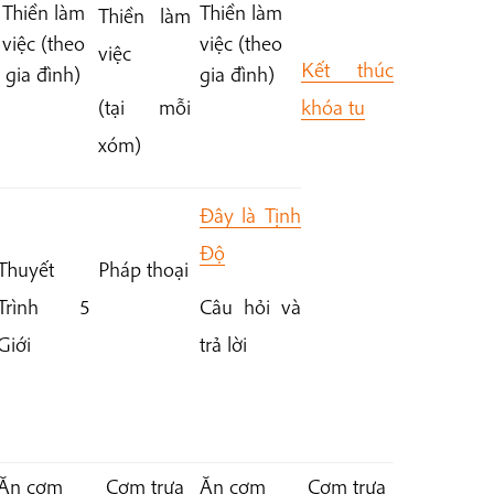
Thiền làm
Thiền làm
Thiền làm
việc
(theo
việc
(theo
việc
Kết thúc
gia đình)
gia đình)
(tại mỗi
khóa tu
xóm)
Đây là Tịnh
Độ
Thuyết
Pháp thoại
Trình 5
Câu hỏi và
Giới
trả lời
Ăn cơm
Cơm trưa
Ăn cơm
Cơm trưa