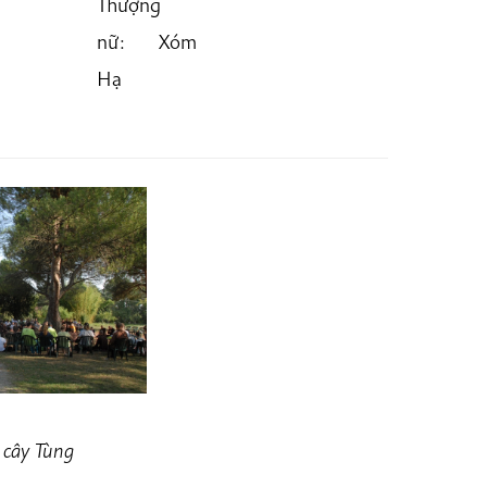
Thượng
nữ: Xóm
Hạ
 cây Tùng