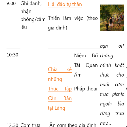
9:00
Ghi danh,
Hải đảo tự thân
nhận
Thiền làm việc
(theo
phòng/cắm
lều
gia đình)
bạn ơi!
10:30
chúng
Niệm Bồ
mình khất
Tát Quan
Chia sẻ
thực cho
Âm
những
buổi cơm
Thực Tập
Pháp thoại
trưa picnic
Căn Bản
ngoài bìa
tại Làng
rừng trưa
nay…
12:30
Cơm trưa
Ăn cơm theo gia đình