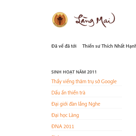
Skip
to
content
LÀNG MAI
Thích Nhất Hạnh
Đã về đã tới
Thiền sư Thích Nhất Hạn
SINH HOẠT NĂM 2011
­Thầy viếng thăm trụ sở Google
Dấu ấn thiền trà
Đại giới đàn lắng Nghe
Đại học Làng
ĐNA 2011