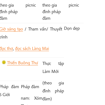
theo gia
picnic
theo gia
picnic
đình pháp
đình pháp
đàm
đàm
Dọn dẹp
Giờ sáng tạo
/ Tham vấn/ Thuyết
trình
đọc thơ
,
đọc sách Làng Mai
Thiền Buông Thư
Thực tập
Làm Mới
(
theo gia
Pháp đàm
Pháp đàm
đình pháp
5 Giới
nam: Xóm
đàm)