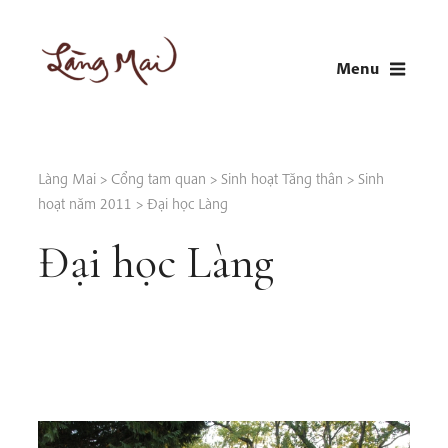
Skip
to
Menu
content
LÀNG MAI
Thích Nhất Hạnh
Làng Mai
>
Cổng tam quan
>
Sinh hoạt Tăng thân
>
Sinh
hoạt năm 2011
>
Đại học Làng
Đại học Làng