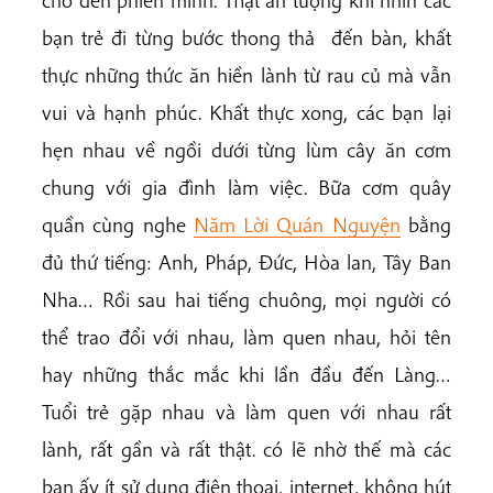
bạn trẻ đi từng bước thong thả đến bàn, khất
thực những thức ăn hiền lành từ rau củ mà vẫn
vui và hạnh phúc. Khất thực xong, các bạn lại
hẹn nhau về ngồi dưới từng lùm cây ăn cơm
chung với gia đình làm việc. Bữa cơm quây
quần cùng nghe
Năm Lời Quán Nguyện
bằng
đủ thứ tiếng: Anh, Pháp, Đức, Hòa lan, Tây Ban
Nha… Rồi sau hai tiếng chuông, mọi người có
thể trao đổi với nhau, làm quen nhau, hỏi tên
hay những thắc mắc khi lần đầu đến Làng…
Tuổi trẻ gặp nhau và làm quen với nhau rất
lành, rất gần và rất thật. có lẽ nhờ thế mà các
bạn ấy ít sử dụng điện thoại, internet, không hút