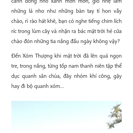
cánh đồng nho xanh mơn mởn, gió nhẹ làm
những lá nho như những bàn tay tí hon vẫy
chào, rì rào hát khẽ, bạn có nghe tiếng chim lích
ríc trong lùm cây và nhận ra bác mặt trời hé cửa
chào đón những tia nắng đầu ngày không vậy?
Đến Xóm Thượng khi mặt trời đã lên quá ngọn
tre, trong nắng, từng tốp nam thanh niên tập thể
dục quanh sân chùa, đây nhóm khí công, gậy
hay đi bộ quanh xóm…