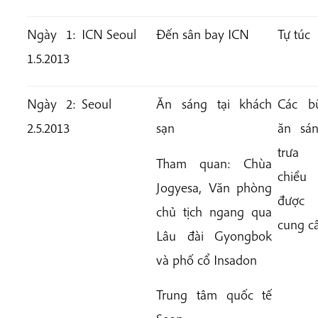
Ngày 1:
ICN Seoul
Đến sân bay ICN
Tự túc
1.5.2013
Ngày 2:
Seoul
Ăn sáng tại khách
Các b
2.5.2013
sạn
ăn sán
trưa
Tham quan: Chùa
chiều
Jogyesa, Văn phòng
được
chủ tịch ngang qua
cung c
Lâu đài Gyongbok
và phố cổ Insadon
Trung tâm quốc tế