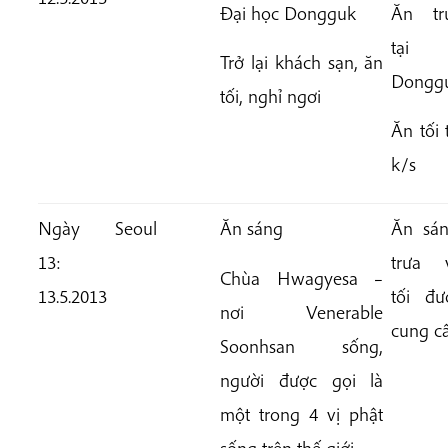
Đại học Dongguk
Ăn tr
tại
Trở lại khách sạn, ăn
Dongg
tối, nghỉ ngơi
Ăn tối 
k/s
Ngày
Seoul
Ăn sáng
Ăn sán
13:
trưa 
Chùa
Hwagyesa
–
13.5.2013
tối đư
nơi Venerable
cung c
Soonhsan sống,
người được gọi là
một trong 4 vị phật
sống trên thế giới