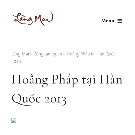
Skip
to
Menu
content
LÀNG MAI
Thích Nhất Hạnh
Làng Mai
>
Cổng tam quan
>
Hoằng Pháp tại Hàn Quốc
2013
Hoằng Pháp tại Hàn
Quốc 2013