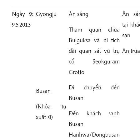
Ngày 9:
Gyongju
Ăn sáng
Ăn sá
9.5.2013
tại khá
Tham quan chùa
sạn
Bulguksa
và di tích
đài quan sát vũ trụ
Ăn trưa
cổ
Seokguram
Grotto
Di chuyển đến
Busan
Busan
(Khóa tu
Đến khách sạnh
xuất sĩ)
Busan
Hanhwa/Dongbusan