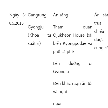
Ngày 8:
Gangrung
Ăn sáng
Ăn sá
8.5.2013
trưa
Gyongju
Tham quan
chiều
(Khóa tu
Ojukheon House, bãi
được
xuất sĩ)
biển Kyongpodae
và
cung c
phố cà phê
Lên đường đi
Gyongju
Đến khách sạn ăn tối
và nghỉ
ngơi