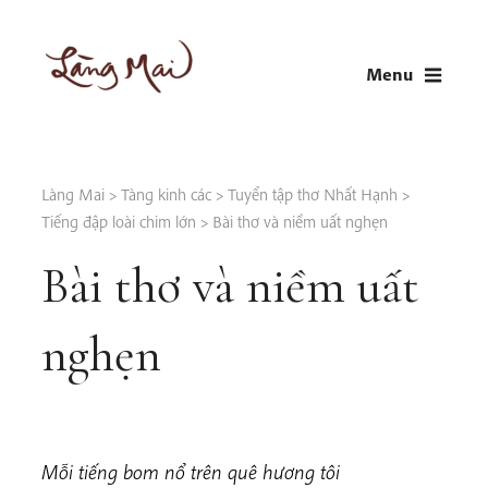
Skip
to
Menu
content
LÀNG MAI
Thích Nhất Hạnh
Làng Mai
>
Tàng kinh các
>
Tuyển tập thơ Nhất Hạnh
>
Tiếng đập loài chim lớn
>
Bài thơ và niềm uất nghẹn
Bài thơ và niềm uất
nghẹn
Mỗi tiếng bom nổ trên quê hương tôi