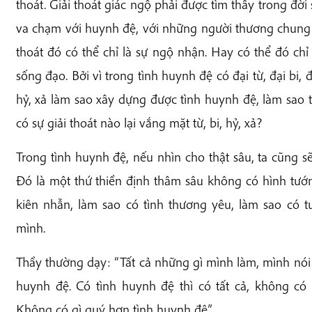
thoát. Giải thoát giác ngộ phải được tìm thấy trong đơ
va chạm với huynh đệ, với những người thương chun
thoát đó có thể chỉ là sự ngộ nhận. Hay có thể đó chỉ
sống đạo. Bởi vì trong tình huynh đệ có đại từ, đại bi, đ
hỷ, xả làm sao xây dựng được tình huynh đệ, làm sa
có sự giải thoát nào lại vắng mặt từ, bi, hỷ, xả?
Trong tình huynh đệ, nếu nhìn cho thật sâu, ta cũng sẽ 
Đó là một thứ thiền định thâm sâu không có hình tướ
kiên nhẫn, làm sao có tình thương yêu, làm sao có tuẹ
mình.
Thầy thường dạy: “Tất cả những gì mình làm, mình nói
huynh đệ. Có tình huynh đệ thì có tất cả, không có
Không có gì quý hơn tình huynh đệ”.