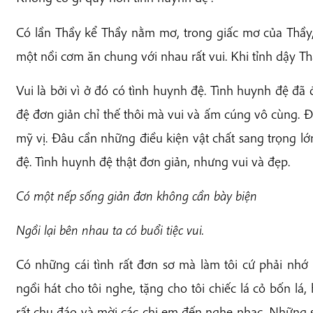
Có lần Thầy kể Thầy nằm mơ, trong giấc mơ của Thầy, 
một nồi cơm ăn chung với nhau rất vui. Khi tỉnh dậy Th
Vui là bởi vì ở đó có tình huynh đệ. Tình huynh đệ đã 
đệ đơn giản chỉ thế thôi mà vui và ấm cúng vô cùng. Đ
mỹ vị. Đâu cần những điều kiện vật chất sang trọng 
đệ. Tình huynh đệ thật đơn giản, nhưng vui và đẹp.
Có một nếp sống giản đơn không cần bày biện
Ngồi lại bên nhau ta có buổi tiệc vui.
Có những cái tình rất đơn sơ mà làm tôi cứ phải nhớ
ngồi hát cho tôi nghe, tặng cho tôi chiếc lá cỏ bốn lá,
rất chu đáo và mời các chị em đến nghe nhạc. Những su