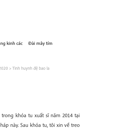
ng kinh các
Đài mây tím
 2020
>
Tình huynh đệ bao la
 trong khóa tu xuất sĩ năm 2014 tại
 pháp này. Sau khóa tu, tôi xin về treo