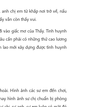
anh chị em từ khắp nơi trở về, nấu
ầy vẫn còn thấy vui.
đi vào giấc mơ của Thầy. Tình huynh
âu cần phải có những thứ cao lương
lớn lao mới xây dựng được tình huynh
 hoài. Hình ảnh các sư em đến chơi,
 hay hình ảnh sư chị chuẩn bị phòng
̛ chị, sư anh, sư em luôn có mặt đó