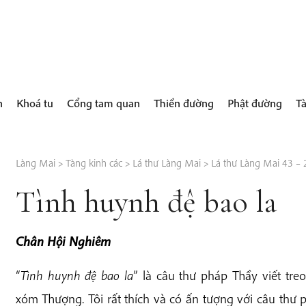
h
Khoá tu
Cổng tam quan
Thiền đường
Phật đường
Tà
Làng Mai
>
Tàng kinh các
>
Lá thư Làng Mai
>
Lá thư Làng Mai 43 –
Tình huynh đệ bao la
Chân Hội Nghiêm
“
Tình huynh đệ bao la
” là câu thư pháp Thầy viết treo
xóm Thượng. Tôi rất thích và có ấn tượng với câu thư