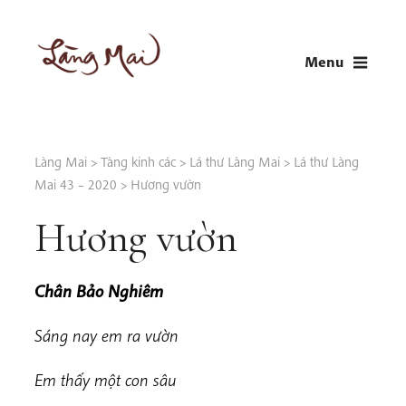
Skip
to
Menu
content
LÀNG MAI
Thích Nhất Hạnh
Làng Mai
>
Tàng kinh các
>
Lá thư Làng Mai
>
Lá thư Làng
Mai 43 – 2020
>
Hương vườn
Hương vườn
Chân Bảo Nghiêm
Sáng nay em ra vườn
Em thấy một con sâu